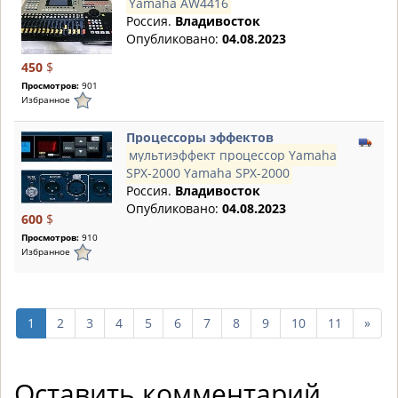
Yamaha AW4416
Россия.
Владивосток
Опубликовано:
04.08.2023
450
$
Просмотров:
901
Избранное
Процессоры эффектов
мультиэффект процессор Yamaha
SPX-2000 Yamaha SPX-2000
Россия.
Владивосток
Опубликовано:
04.08.2023
600
$
Просмотров:
910
Избранное
след
1
2
3
4
5
6
7
8
9
10
11
»
10
стр
Оставить комментарий