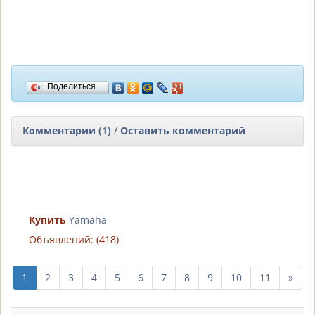
Поделиться…
Комментарии (1)
/
Оставить комментарий
Купить
Yamaha
Объявлений: (418)
след
1
2
3
4
5
6
7
8
9
10
11
»
10
стр