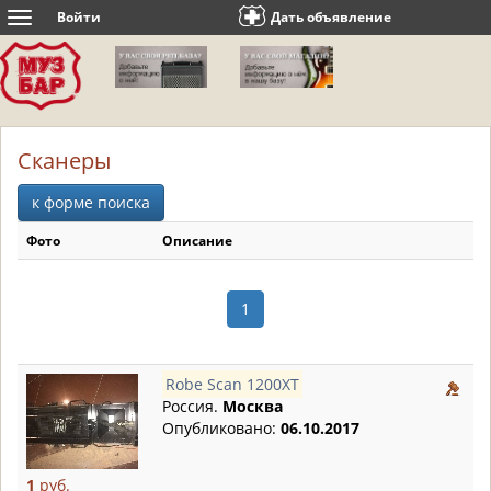
Войти
Дать объявление
Toggle
navigation
Сканеры
к форме поиска
Фото
Описание
1
Robe Scan 1200XT
Россия.
Москва
Опубликовано:
06.10.2017
1
руб.