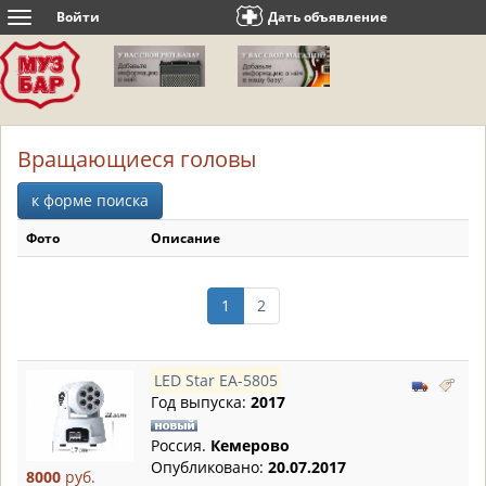
Войти
Дать объявление
Toggle
navigation
Вращающиеся головы
к форме поиска
Фото
Описание
1
2
LED Star EA-5805
Год выпуска:
2017
Россия.
Кемерово
Опубликовано:
20.07.2017
8000
руб.