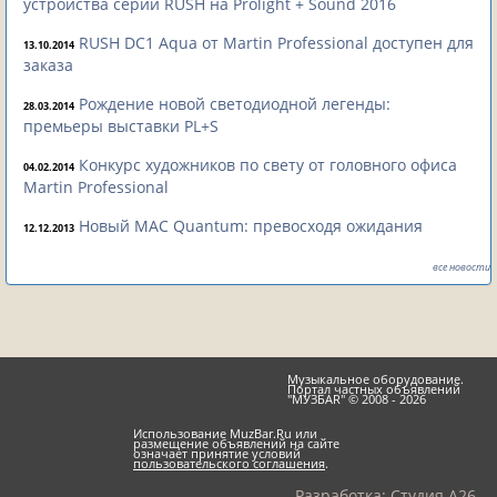
устройства серии RUSH на Prolight + Sound 2016
RUSH DC1 Aqua от Martin Professional доступен для
13.10.2014
заказа
Рождение новой светодиодной легенды:
28.03.2014
премьеры выставки PL+S
Конкурс художников по свету от головного офиса
04.02.2014
Martin Professional
Новый MAC Quantum: превосходя ожидания
12.12.2013
все новости
Музыкальное оборудование.
Портал частных объявлений
"МУЗБАR" © 2008 - 2026
Использование MuzBar.Ru или
размещение объявлений на сайте
означает принятие условий
пользовательского соглашения
.
Разработка:
Студия A26