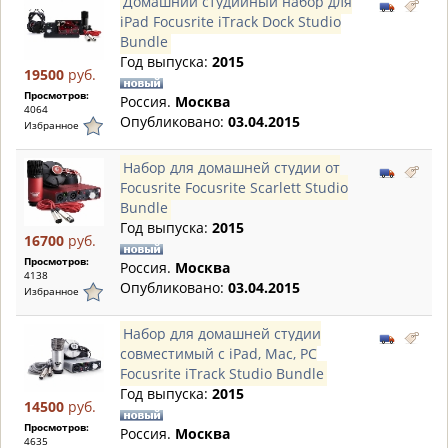
Домашний студийный набор для
iPad Focusrite iTrack Dock Studio
Bundle
Год выпуска:
2015
19500
руб.
Просмотров:
Россия.
Москва
4064
Опубликовано:
03.04.2015
Избранное
Набор для домашней студии от
Focusrite Focusrite Scarlett Studio
Bundle
Год выпуска:
2015
16700
руб.
Просмотров:
Россия.
Москва
4138
Опубликовано:
03.04.2015
Избранное
Набор для домашней студии
совместимый с iPad, Mac, PC
Focusrite iTrack Studio Bundle
Год выпуска:
2015
14500
руб.
Просмотров:
Россия.
Москва
4635