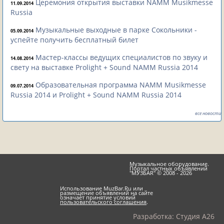
Церемония открытия выставки NAMM Musikmesse
11.09.2014
Russia
Музыкальные выходные в парке Сокольники -
05.09.2014
успейте получить бесплатный билет
Мастер-классы ведущих специалистов по звуку и
14.08.2014
свету на выставке Prolight + Sound NAMM Russia 2014
Образовательная программа NAMM Musikmesse
09.07.2014
Russia 2014 и Prolight + Sound NAMM Russia 2014
все новости
Музыкальное оборудование.
Портал частных объявлений
"МУЗБАR" © 2008 - 2026
Использование MuzBar.Ru или
размещение объявлений на сайте
означает принятие условий
пользовательского соглашения
.
Разработка:
Студия A26