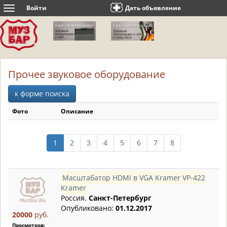
Войти
Дать объявление
Toggle
navigation
Прочее звуковое оборудование
к форме поиска
Фото
Описание
1
2
3
4
5
6
7
8
Масштабатор HDMI в VGA Kramer VP-422
Kramer
Россия.
Санкт-Петербург
Опубликовано:
01.12.2017
20000
руб.
Просмотров: