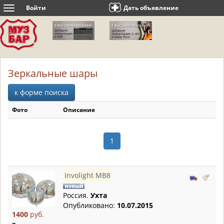
Войти
Дать объявление
Toggle
navigation
Зеркальные шары
к форме поиска
Фото
Описание
1
Involight MB8
Россия.
Ухта
Опубликовано:
10.07.2015
1400
руб.