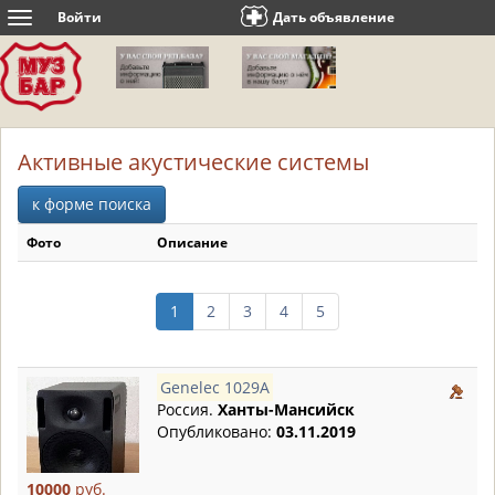
Войти
Дать объявление
Toggle
navigation
Активные акустические системы
к форме поиска
Фото
Описание
1
2
3
4
5
Genelec 1029А
Россия.
Ханты-Мансийск
Опубликовано:
03.11.2019
10000
руб.