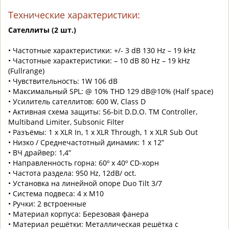
Технические характеристики:
Сателлиты (2 шт.)
• Частотные характеристики: +/- 3 dB 130 Hz – 19 kHz
• Частотные характеристики: – 10 dB 80 Hz – 19 kHz
(Fullrange)
• Чувствительность: 1W 106 dB
• Максимальный SPL: @ 10% THD 129 dB@10% (Half space)
• Усилитель сателлитов: 600 W, Class D
• Активная схема защиты: 56-bit D.D.O. TM Controller,
Multiband Limiter, Subsonic Filter
• Разъёмы: 1 x XLR In, 1 x XLR Through, 1 x XLR Sub Out
• Низко / Среднечастотный динамик: 1 x 12”
• ВЧ драйвер: 1,4”
• Направленность горна: 60º x 40º CD-хорн
• Частота раздела: 950 Hz, 12dB/ oct.
• Установка на линейной опоре Duo Tilt 3/7
• Система подвеса: 4 х М10
• Ручки: 2 встроенные
• Материал корпуса: Березовая фанера
• Материал решётки: Металлическая решётка с