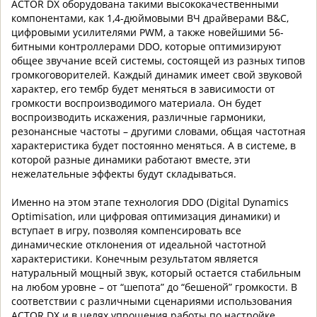
ACTOR DX оборудована такими высококачественными
компонентами, как 1,4-дюймовыми ВЧ драйверами B&C,
цифровыми усилителями PWM, а также новейшими 56-
битными контроллерами DDO, которые оптимизируют
общее звучание всей системы, состоящей из разных типов
громкоговорителей. Каждый динамик имеет свой звуковой
характер, его тембр будет меняться в зависимости от
громкости воспроизводимого материала. Он будет
воспроизводить искажения, различные гармоники,
резонансные частоты – другими словами, общая частотная
характеристика будет постоянно меняться. А в системе, в
которой разные динамики работают вместе, эти
нежелательные эффекты будут складываться.
Именно на этом этапе технология DDO (Digital Dynamics
Optimisation, или цифровая оптимизация динамики) и
вступает в игру, позволяя компенсировать все
динамические отклонения от идеальной частотной
характеристики. Конечным результатом является
натуральный мощный звук, который остается стабильным
на любом уровне – от “шепота” до “бешеной” громкости. В
соответствии с различными сценариями использования
ACTOR DX и в целях упрощения работы по настройке