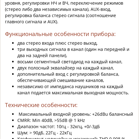
уровня, регулировки НЧ и ВЧ, переключение режимов
(стерео либо два независимых канала), AUX-вход,
регулировка баланса стерео сигнала (соотношение
главного сигнала и AUX).
Функциональные особенности прибора:
два стерео входа плюс стерео выход,
три выходных сигнала в канал (один на передней и
два на задней панели),
восьми сегментный светодиод на каждый канал,
двух полосный эквалайзер на каждый канал,
дополнительный вход с регулировкой баланса,
обеспечивающей смешивание каналов,
независимо от импеданса наушников на каждый
канал подается максимальная выходная мощность.
Технические особенности:
Максимальный входной уровень: +26dBu балансный
CMRR: Min 40dB, >55dB @ 1 kHz
Диапазон частот: 10гц - 32кгц, +0/-3дБ
Шум: > 90дБ, 22Гц - 22кГц
Коэфициент нелинейных искажений: THD 0.008 %