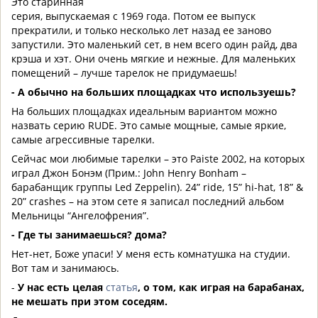
Это старинная
серия, выпускаемая с 1969 года. Потом ее выпуск
прекратили, и только несколько лет назад ее заново
запустили. Это маленький сет, в нем всего один райд, два
крэша и хэт. Они очень мягкие и нежные. Для маленьких
помещений – лучше тарелок не придумаешь!
- А обычно на больших площадках что используешь?
На больших площадках идеальным вариантом можно
назвать серию RUDE. Это самые мощные, самые яркие,
самые агрессивные тарелки.
Сейчас мои любимые тарелки – это Paiste 2002, на которых
играл Джон Бонэм (Прим.: John Henry Bonham –
барабанщик группы Led Zeppelin). 24” ride, 15” hi-hat, 18” &
20” crashes – на этом сете я записал последний альбом
Мельницы “Ангелофрения”.
- Где ты занимаешься? дома?
Нет-нет, Боже упаси! У меня есть комнатушка на студии.
Вот там и занимаюсь.
-
У нас есть целая
статья
, о том, как играя на барабанах,
не мешать при этом соседям.