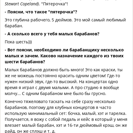
Stewart Copeland)
. "Пятерочка"!
- Поясни, что такое "пятерочка"?
Это глубина рабочего, 5 дюймов. Это мой самый любимый
барабан.
- А сколько всего у тебя малых барабанов?
Пока шесть)))
- Вот поясни, необходимо ли барабанщику несколько
малых и зачем. Каково назначение каждого из твоих
шести барабанов?
Малых барабанов должно быть много! Это как краски, ты
же не можешь постоянно красить одним цветом! Где-то
нужен низкий звук, где-то высокий. На концертах одно
время я играл с двумя малыми. А про студию я вообще
молчу... С одним барабаном мне было бы грусно.
Конечно тяжеловато таскать на себе сразу несколько
барабанов, поэтому для клубных концертов я часто
использую минимальный сет: бочка, малый, хэт и тарелка.
Получается, я вожу с собой педаль и кейс в который у меня
влезает малый барабан, хэт и 16-ти дюймовый крэш, он же
райд, он же сплэш и т. д.