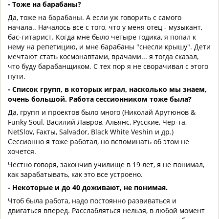
- Тоже на барабаны?
Да, тоже на барабаны. А если уж говорить с самого
начала.. Началось все с того, что у меня отец - музыкант,
бас-гитарист. Когда мне было четыре годика, я попал к
нему на репетицию, и мне барабаны "снесли крышу". Дети
мечтают стать космонавтами, врачами... я тогда сказал,
что буду барабанщиком. С тех пор я не сворачивал с этого
пути.
- Список групп, в которых играл, насколько мы знаем,
очень большой. Работа сессионником тоже была?
Да, групп и проектов было много (Николай Арутюнов &
Funky Soul, Василий Лавров, Альянс, Русские, Чер-та,
NetSlov, Fакты, Salvador, Black White Veshin и др.)
Сессионно я тоже работал, но вспоминать об этом не
хочется.
Честно говоря, закончив училище в 19 лет, я не понимал,
как зарабатывать, как это все устроено.
- Некоторые и до 40 доживают, не понимая.
Чтоб была работа, надо постоянно развиваться и
двигаться вперед. Расслабляться нельзя, в любой момент