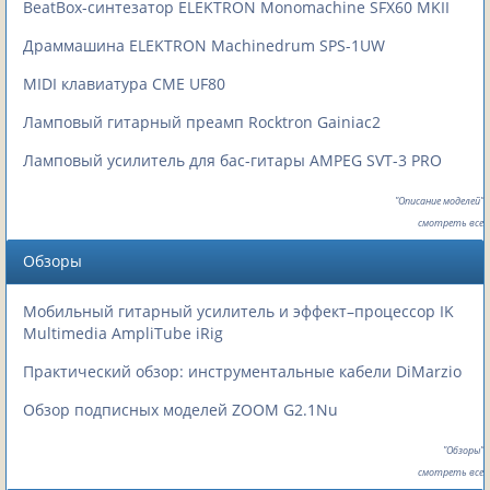
BeatBox-синтезатор ELEKTRON Monomachine SFX60 MKII
Драммашина ELEKTRON Machinedrum SPS-1UW
MIDI клавиатура CME UF80
Ламповый гитарный преамп Rocktron Gainiac2
Ламповый усилитель для бас-гитары AMPEG SVT-3 PRO
"Описание моделей"
смотреть все
Обзоры
Мобильный гитарный усилитель и эффект–процессор IK
Multimedia AmpliTube iRig
Практический обзор: инструментальные кабели DiMarzio
Обзор подписных моделей ZOOM G2.1Nu
"Обзоры"
смотреть все