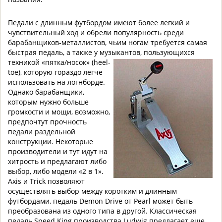
Педали с длинным футбордом имеют более легкий и
чувствительный ход и обрели популярность среди
барабанщиков-металлистов, чьим ногам требуется самая
быстрая педаль, а также у музыкантов,
пользующихся
техникой «пятка/носок» (heel-
toe), которую гораздо легче
использовать на логнборде.
Однако барабанщики,
которым нужно больше
громкости и мощи, возможно,
предпочтут прочность
педали раздельной
конструкции. Некоторые
производители и тут идут на
хитрость и предлагают либо
выбор, либо модели «2 в 1».
Axis и Trick позволяют
осуществлять выбор между коротким и длинным
футбордами, педаль Demon Drive от Pearl может быть
преобразована из одного типа в другой. Классическая
педаль Speed King производства Ludwig предлагает еще