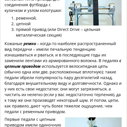
соединения футборда с
кулачком и узлом колотушки:
ременной,
цепной
прямой привод (или Direct Drive – цельная
металлическая секция)
Кожаные
ремни
– когда-то наиболее распространенный
вид передачи – имели печальную тенденцию
изнашиваться и рваться, и в последующие годы их
заменили лентами из армированного волокна. В педалях
с
цепным приводом
используется велосипедная цепь
(обычно одна или две, расположенные вплотную); такие
педали обрели популярность пару десятилетий назад,
благодаря внушительному виду и долговечности. Однако и
у них есть свои недостатки: они могут загрязняться, а
чистить их нелегко (если у вас недостаточно терпения), да
к тому же они производят некоторый шум. И потом, цепи,
как правило, дают чуть более тяжелое ощущение, чем
педали с ременным приводом.
Первые педали с цепным
приводом имели одиночную