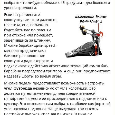
выбрать что-нибудь поближе к 45 градусам – для большего
уровня громкости.
Если вы разместите
колотушку слишком далеко от
пластика, она, возможно,
будет бить вас по голеням
при отскоке или помешает,
зацепившись за штанину.
Многие барабанщики speed-
металла предпочитают
близкое расположение
колотушки ради скорости и
подключают к действию агрессивно звучащий сэмпл бас-
барабана посредством триггера. А еще они предпочитают
надевать шорты во время игры.
Многие педали предоставляют возможность настроить
угол футборда
независимо от угла колотушки. Это
делается путем изменения длины соединительной
цепи(ремня) в месте ее присоединения к подножке или к
кулачку. Это позволяет вам выбрать наиболее комфортный
угол наклона подножки. Чаще выделяют три высоты
настройки: высокая, средняя и низкая. В нижнем