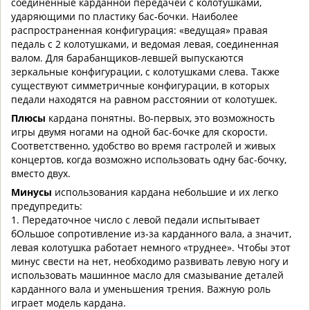
соединенные карданной передачей с колотушками,
ударяющими по пластику бас-бочки. Наиболее
распространенная конфигурация: «ведущая» правая
педаль с 2 колотушками, и ведомая левая, соединенная
валом. Для барабанщиков-левшей выпускаются
зеркальные конфигурации, с колотушками слева. Также
существуют симметричные конфигурации, в которых
педали находятся на равном расстоянии от колотушек.
Плюсы
кардана понятны. Во-первых, это возможность
игры двумя ногами на одной бас-бочке для скорости.
Соответственно, удобство во время гастролей и живых
концертов, когда возможно использовать одну бас-бочку,
вместо двух.
Минусы
использования кардана небольшие и их легко
предупредить:
1. Передаточное число с левой педали испытывает
бОльшое сопротивление из-за карданного вала, а значит,
левая колотушка работает немного «труднее». Чтобы этот
минус свести на нет, необходимо развивать левую ногу и
использовать машинное масло для смазывание деталей
карданного вала и уменьшения трения. Важную роль
играет модель кардана.