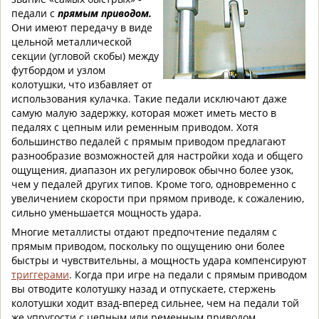
педали с
прямым приводом.
Они имеют передачу в виде
цельной металлической
секции (угловой скобы) между
футбордом и узлом
колотушки, что избавляет от
использования кулачка. Такие педали исключают даже
самую малую задержку, которая может иметь место в
педалях с цепным или ременным приводом. Хотя
большинство педалей с прямым приводом предлагают
разнообразие возможностей для настройки хода и общего
ощущения, диапазон их регулировок обычно более узок,
чем у педалей других типов. Кроме того, одновременно с
увеличением скорости при прямом приводе, к сожалению,
сильно уменьшается мощность удара.
Многие металлисты отдают предпочтение педалям с
прямым приводом, поскольку по ощущению они более
быстры и чувствительны, а мощность удара компенсируют
триггерами
. Когда при игре на педали с прямым приводом
вы отводите колотушку назад и отпускаете, стержень
колотушки ходит взад-вперед сильнее, чем на педали той
же упругости с цепным или ременным приводом,