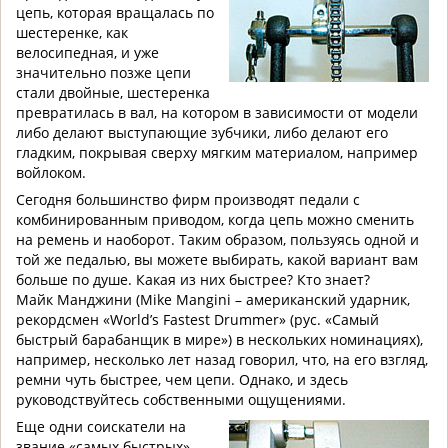
цепь, которая вращалась по
шестеренке, как
велосипедная, и уже
значительно позже цепи
стали двойные, шестеренка
превратилась в вал, на котором в зависимости от модели
либо делают выступающие зубчики, либо делают его
гладким, покрывая сверху мягким материалом, например
войлоком.
Сегодня большинство фирм производят педали с
комбинированным приводом, когда цепь можно сменить
на ремень и наоборот. Таким образом, пользуясь одной и
той же педалью, вы можете выбирать, какой вариант вам
больше по душе. Какая из них быстрее? Кто знает?
Майк Манджини (Mike Mangini – американский ударник,
рекордсмен «World’s Fastest Drummer» (рус. «Самый
быстрый барабанщик в мире») в нескольких номинациях),
например, несколько лет назад говорил, что, на его взгляд,
ремни чуть быстрее, чем цепи. Однако, и здесь
руководствуйтесь собственными ощущениями.
Еще одни соискатели на
звание «самых быстрых» -