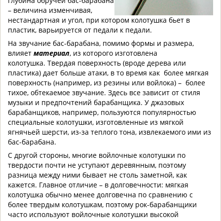
глубина обручей бас-барабана
– величина изменчивая,
нестандартная и угол, при котором колотушка бьет в
пластик, варьируется от педали к педали.
На звучание бас-барабана, помимо формы и размера,
влияет
материал
, из которого изготовлена
колотушка. Твердая поверхность (вроде дерева или
пластика) дает больше атаки, в то время как более мягкая
поверхность (например, из резины или войлока) – более
тихое, обтекаемое звучание. Здесь все зависит от стиля
музыки и предпочтений барабанщика. У джазовых
барабанщиков, например, пользуются популярностью
специальные колотушки, изготовленные из мягкой
ягнячьей шерсти, из-за теплого тона, извлекаемого ими из
бас-барабана.
С другой стороны, многие войлочные колотушки по
твердости почти не уступают деревянным, поэтому
разница между ними бывает не столь заметной, как
кажется. Главное отличие – в долговечности: мягкая
колотушка обычно менее долговечна по сравнению с
более твердым колотушкам, поэтому рок-барабанщики
часто используют войлочные колотушки высокой