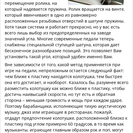
перемещение ролика, на
который надевается пружина. Ролик вращается на винте,
который ввинчивают в одно из равномерно
расположенных резьбовых отверстий в шатуне пружины.
Хотя такая система и работает прекрасно, но у вас есть
всего лишь выбор из предопределенных на заводе
значений угла. Многие современные педали теперь
снабжены специальной ступицей шатуна, которая дает
бесконечное разнообразие позиций. Это позволяет Вам
установить такой угол, который удобен именно Вам.
Вне зависимости от того, какой метод применяется при
игре на педали, непреложным остается следующий факт:
чем ближе к пластику находится колотушка, тем быстрее
она его достигает, и наоборот. Казалось бы, разумнее всего
разместить колотушку как можно ближе к пластику, чтобы
достичь наивысшей скорости, но тут есть и обратная
сторона – меньшая громкость и мощь при каждом ударе.
Поэтому барабанщики, исполняющие тихую акустическую
музыку, джаз или играющие в ресторанах, пожалуй,
отдадут предпочтение колотушке, расположенной близко к
пластику под углом примерно 60 градусов, в то время как
музыканты, играющие главным образом рок и поп, могут