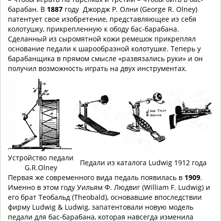
барабан. В
1887
году Джордж Р. Олни (George R. Olney)
патентует свое изобретение, представляющее из себя
колотушку, прикрепленную к ободу бас-барабана.
Сделанный из сыромятной кожи ремешок прикреплял
основание педали к шарообразной колотушке. Теперь у
барабанщика в прямом смысле «развязались руки» и он
получил возможность играть на двух инструментах.
Устройство педали
Педали из каталога Ludwig 1912 года
G.R.Olney
Первая же современного вида педаль появилась в
1909
.
Именно в этом году Уильям Ф. Людвиг (William F. Ludwig) и
его брат Теобальд (Theobald), основавшие впоследствии
фирму Ludwig & Ludwig, запатентовали новую модель
педали для бас-барабана, которая навсегда изменила