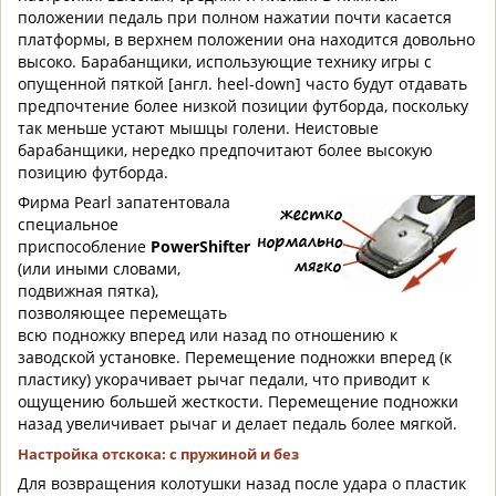
положении педаль при полном нажатии почти касается
платформы, в верхнем положении она находится довольно
высоко. Барабанщики, использующие технику игры с
опущенной пяткой [англ. heel-down] часто будут отдавать
предпочтение более низкой позиции футборда, поскольку
так меньше устают мышцы голени. Неистовые
барабанщики, нередко предпочитают более высокую
позицию футборда.
Фирма Pearl запатентовала
специальное
приспособление
PowerShifter
(или иными словами,
подвижная пятка),
позволяющее перемещать
всю подножку вперед или назад по отношению к
заводской установке. Перемещение подножки вперед (к
пластику) укорачивает рычаг педали, что приводит к
ощущению большей жесткости. Перемещение подножки
назад увеличивает рычаг и делает педаль более мягкой.
Настройка отскока: с пружиной и без
Для возвращения колотушки назад после удара о пластик