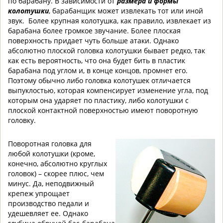
по барабану. В зависимости от
размера и формы
колотушки
, барабанщик может извлекать тот или иной
звук. Более крупная колотушка, как правило, извлекает из
барабана более громкое звучание. Более плоская
поверхность придает чуть больше атаки. Однако
абсолютно плоской головка колотушки бывает редко, так
как есть вероятность, что она будет бить в пластик
барабана под углом и, в конце концов, промнет его.
Поэтому обычно либо головка колотушек отличается
выпуклостью, которая компенсирует изменение угла, под
которым она ударяет по пластику, либо колотушки с
плоской контактной поверхностью имеют поворотную
головку.
Поворотная головка для
любой колотушки (кроме,
конечно, абсолютно круглых
головок) – скорее плюс, чем
минус. Да, неподвижный
крепеж упрощает
производство педали и
удешевляет ее. Однако