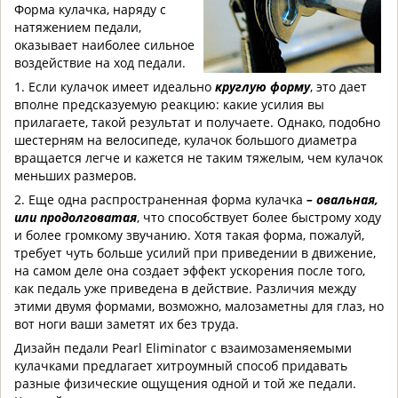
Форма кулачка, наряду с
натяжением педали,
оказывает наиболее сильное
воздействие на ход педали.
1. Если кулачок имеет идеально
круглую форму
, это дает
вполне предсказуемую реакцию: какие усилия вы
прилагаете, такой результат и получаете. Однако, подобно
шестерням на велосипеде, кулачок большого диаметра
вращается легче и кажется не таким тяжелым, чем кулачок
меньших размеров.
2. Еще одна распространенная форма кулачка
– овальная,
или продолговатая
, что способствует более быстрому ходу
и более громкому звучанию. Хотя такая форма, пожалуй,
требует чуть больше усилий при приведении в движение,
на самом деле она создает эффект ускорения после того,
как педаль уже приведена в действие. Различия между
этими двумя формами, возможно, малозаметны для глаз, но
вот ноги ваши заметят их без труда.
Дизайн педали Pearl Eliminator с взаимозаменяемыми
кулачками предлагает хитроумный способ придавать
разные физические ощущения одной и той же педали.