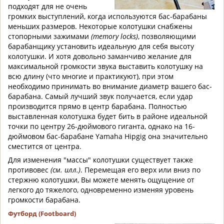
подходят для не очень
громких выступлений, когда используются бас-барабаны
меньших размеров. Некоторые колотушки снабжены
стопорными зажимами
(memory locks)
, позволяющими
барабанщику установить идеальную для себя высоту
колотушки. И хотя довольно заманчиво желание для
максимальной громкости звука выставить колотушку на
всю длину (что многие и практикуют), при этом
необходимо принимать во внимание диаметр вашего бас-
барабана. Самый лучший звук получается, если удар
производится прямо в центр барабана. Полностью
выставленная колотушка будет бить в районе идеальной
точки по центру 26-дюймового гиганта, однако на 16-
дюймовом бас-барабане Yamaha Hipgig она значительно
сместится от центра.
Для изменения "массы" колотушки существует также
противовес
(см. илл.)
. Перемещая его верх или вниз по
стержню колотушки, Вы можете менять ощущение от
легкого до тяжелого, одновременно изменяя уровень
громкости барабана.
Футборд (
Footboard)