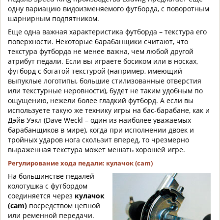
одну вариацию видоизменяемого футборда, с поворотным
шарнирным подпятником.
Еще одна важная характеристика футборда – текстура его
поверхности. Некоторые барабанщики считают, что
текстура футборда не менее важна, чем любой другой
атрибут педали. Если вы играете босиком или в носках,
футборд с богатой текстурой (например, имеющий
выпуклые логотипы, большие стилизованные отверстия
или текстурные неровности), будет не таким удобным по
ощущению, нежели более гладкий футборд. А если вы
используете такую же технику игры на бас-барабане, как и
Дэйв Уэкл (Dave Weckl – один из наиболее уважаемых
барабанщиков в мире), когда при исполнении двоек и
тройных ударов нога скользит вперед, то чрезмерно
выраженная текстура может мешать хорошей игре.
Регулирование хода педали: кулачок (
cam
)
На большинстве педалей
колотушка с футбордом
соединяется через
кулачок
(cam)
посредством цепной
или ременной передачи.