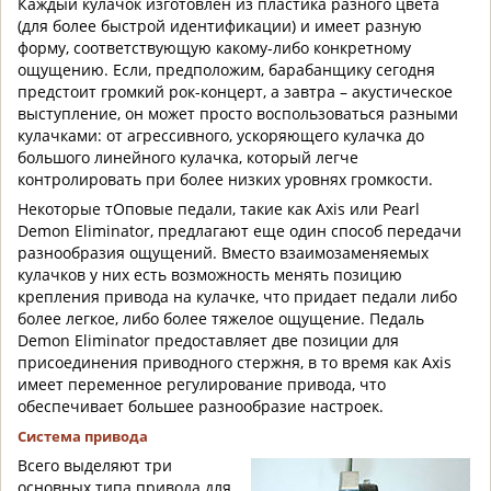
Каждый кулачок изготовлен из пластика разного цвета
(для более быстрой идентификации) и имеет разную
форму, соответствующую какому-либо конкретному
ощущению. Если, предположим, барабанщику сегодня
предстоит громкий рок-концерт, а завтра – акустическое
выступление, он может просто воспользоваться разными
кулачками: от агрессивного, ускоряющего кулачка до
большого линейного кулачка, который легче
контролировать при более низких уровнях громкости.
Некоторые тОповые педали, такие как Axis или Pearl
Demon Eliminator, предлагают еще один способ передачи
разнообразия ощущений. Вместо взаимозаменяемых
кулачков у них есть возможность менять позицию
крепления привода на кулачке, что придает педали либо
более легкое, либо более тяжелое ощущение. Педаль
Demon Eliminator предоставляет две позиции для
присоединения приводного стержня, в то время как Axis
имеет переменное регулирование привода, что
обеспечивает большее разнообразие настроек.
Система привода
Всего выделяют три
основных типа привода для