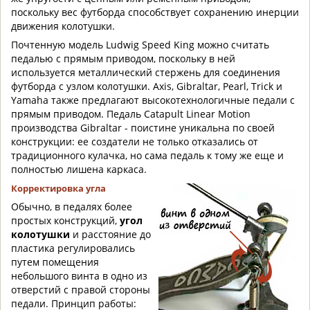
поскольку вес футборда способствует сохранению инерции
движения колотушки.
Почтенную модель Ludwig Speed King можно считать
педалью с прямым приводом, поскольку в ней
используется металлический стержень для соединения
футборда с узлом колотушки. Axis, Gibraltar, Pearl, Trick и
Yamaha также предлагают высокотехнологичные педали с
прямым приводом. Педаль Catapult Linear Motion
производства Gibraltar - поистине уникальна по своей
конструкции: ее создатели не только отказались от
традиционного кулачка, но сама педаль к тому же еще и
полностью лишена каркаса.
Корректировка угла
Обычно, в педалях более
простых конструкций,
угол
колотушки
и расстояние до
пластика регулировались
путем помещения
небольшого винта в одно из
отверстий с правой стороны
педали. Принцип работы: