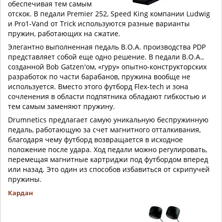
обеспечивая тем самым
отскок. В педали Premier 252, Speed King компании Ludwig
и Pro1-Vand от Trick используются разные варианты
пружин, работающих на сжатие.
Элегантно выполненная педаль B.O.A. производства PDP
представляет собой еще одно решение. В педали B.O.A.,
созданной Bob Gatzen'ом, «гуру» опытно-конструкторских
разработок по части барабанов, пружина вообще не
используется. Вместо этого футборд Flex-tech и зона
сочленения в области подпятника обладают гибкостью и
тем самым заменяют пружину.
Drumnetics предлагает самую уникальную беспружинную
педаль, работающую за счет магнитного отталкивания,
благодаря чему футборд возвращается в исходное
положение после удара. Ход педали можно регулировать,
перемещая магнитные картриджи под футбордом вперед
или назад. Это один из способов избавиться от скрипучей
пружины.
Кардан