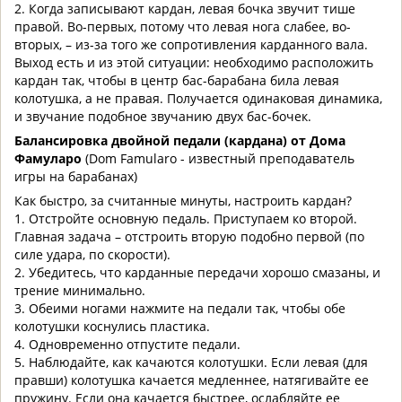
2. Когда записывают кардан, левая бочка звучит тише
правой. Во-первых, потому что левая нога слабее, во-
вторых, – из-за того же сопротивления карданного вала.
Выход есть и из этой ситуации: необходимо расположить
кардан так, чтобы в центр бас-барабана била левая
колотушка, а не правая. Получается одинаковая динамика,
и звучание подобное звучанию двух бас-бочек.
Балансировка двойной педали (кардана) от Дома
Фамуларо
(Dom Famularo - известный преподаватель
игры на барабанах)
Как быстро, за считанные минуты, настроить кардан?
1. Отстройте основную педаль. Приступаем ко второй.
Главная задача – отстроить вторую подобно первой (по
силе удара, по скорости).
2. Убедитесь, что карданные передачи хорошо смазаны, и
трение минимально.
3. Обеими ногами нажмите на педали так, чтобы обе
колотушки коснулись пластика.
4. Одновременно отпустите педали.
5. Наблюдайте, как качаются колотушки. Если левая (для
правши) колотушка качается медленнее, натягивайте ее
пружину. Если она качается быстрее, ослабляйте ее