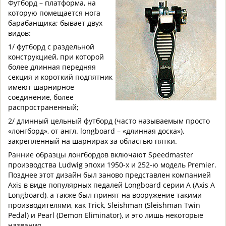
Футборд – платформа, на
которую помещается нога
барабанщика; бывает двух
видов:
1/ футборд с раздельной
конструкцией, при которой
более длинная передняя
секция и короткий подпятник
имеют шарнирное
соединение, более
распространенный;
2/ длинный цельный футборд (часто называемым просто
«лонгборд», от англ. longboard – «длинная доска»),
закрепленный на шарнирах за областью пятки.
Ранние образцы лонгбордов включают Speedmaster
производства Ludwig эпохи 1950-х и 252-ю модель Premier.
Позднее этот дизайн был заново представлен компанией
Axis в виде популярных педалей Longboard серии A (Axis A
Longboard), а также был принят на вооружение такими
производителями, как Trick, Sleishman (Sleishman Twin
Pedal) и Pearl (Demon Eliminator), и это лишь некоторые
названия.