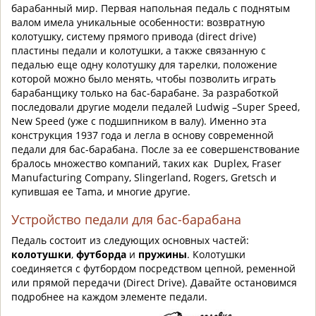
барабанный мир. Первая напольная педаль с поднятым
валом имела уникальные особенности: возвратную
колотушку, систему прямого привода (direct drive)
пластины педали и колотушки, а также связанную с
педалью еще одну колотушку для тарелки, положение
которой можно было менять, чтобы позволить играть
барабанщику только на бас-барабане. За разработкой
последовали другие модели педалей Ludwig –Super Speed,
New Speed (уже с подшипником в валу). Именно эта
конструкция 1937 года и легла в основу современной
педали для бас-барабана. После за ее совершенствование
бралось множество компаний, таких как Duplex, Fraser
Manufacturing Company, Slingerland, Rogers, Gretsch и
купившая ее Tama, и многие другие.
Устройство педали для бас-барабана
Педаль состоит из следующих основных частей:
колотушки
,
футборда
и
пружины
. Колотушки
соединяется с футбордом посредством цепной, ременной
или прямой передачи (Direct Drive). Давайте остановимся
подробнее на каждом элементе педали.