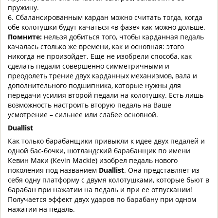
пружину.
6. Сбалансированным кардан можно считать тогда, когда
обе колотушки будут качаться «в фазе» как можно дольше.
Помните:
нельзя добиться того, чтобы карданная педаль
качалась столько же времени, как и основная: этого
никогда не произойдет. Еще не изобрели способа, как
сделать педали совершенно симметричными и
преодолеть трение двух карданных механизмов, вала и
дополнительного подшипника, которые нужны для
передачи усилия второй педали на колотушку. Есть лишь
возможность настроить вторую педаль на Ваше
усмотрение – сильнее или слабее основной.
Duallist
Как только барабанщики привыкли к идее двух педалей и
одной бас-бочки, шотландский барабанщик по имени
Кевин Маки (Kevin Mackie) изобрел педаль нового
поколения под названием
Duallist
. Она представляет из
себя одну платформу с двумя колотушками, которые бьют в
барабан при нажатии на педаль и при ее отпускании!
Получается эффект двух ударов по барабану при одном
нажатии на педаль.