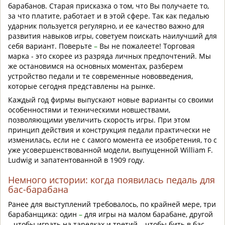
барабанов. Старая присказка о том, что Вы получаете то,
за что платите, работает и в этой сфере. Так как педалью
ударник пользуется регулярно, и ее качество важно для
развития навыков игры, советуем поискать наилучший для
себя вариант. Поверьте
–
Вы не пожалеете! Торговая
марка - это скорее из разряда личных предпочтений. Мы
же остановимся на основных моментах, разберем
устройство педали и те современные нововведения,
которые сегодня представлены на рынке.
Каждый год фирмы выпускают новые варианты со своими
особенностями и техническими новшествами,
позволяющими увеличить скорость игры. При этом
принцип действия и конструкция педали практически не
изменилась, если не с самого момента ее изобретения, то с
уже усовершенствованной модели, выпущенной William F.
Ludwig и запатентованной в 1909 году.
Немного истории: когда появилась педаль для
бас-барабана
Ранее для выступлений требовалось, по крайней мере, три
барабанщика: один
–
для игры на малом барабане, другой
– чтобы играть на тарелках и третий – чтобы бить в бас-