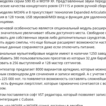
 моделях серии S90 XS и MOTIF XF. Представленные звуки пере
еские качества концертного рояля CF111S и рояля ручной сборк
моделях MOXF6 и 8 присутствует технология Expanded Articulati
ия в 128 тонов, USB звуковой/MIDI вход и функция для удален
анциями.
лючевой особенностью является опциональный модуль расшире
 значительно увеличивает объем доступного места. Свободное
овать для собственных звуков либо дополнительных саундсетов.
ить аудио сэмплы, что еще больше расширяет возможности наст
нные данные сохраняются даже если отключить питание.
канальные мульитембровые модели имеют в наличии 1250 завод
бавить 380 пользовательских пресетов из которых 32 для бара
овать в 256 выступлений и 128 мастер сеттингов.
интезатор предлагает 8000 вариантов арпеджио, которые можно
ным секвенцером для сочинения и записи мелодий. А с учетом т
ь 225 000 нот, то появляется возможность составлять сложнейш
 есть функции лэер/сплит, которые гармонично сочетаются с 
ром.
том поставляется софт VST редактора, который позволяет запис
интеграция с Cubase.
м, что MOXF6 и MOXF8 станут доступны в декабре.