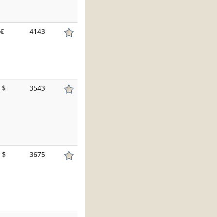
€
4143
$
3543
$
3675