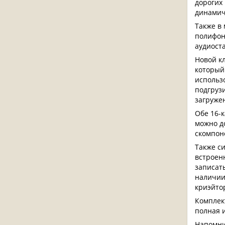
дорогих
динамич
Также в 
полифон
аудиост
Новой к
который
использ
подгруз
загруже
Обе 16-
можно до
скомпон
Также с
встроен
записат
наличии
криэйто
Комплек
полная 
Напомни