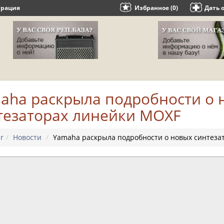
трация
Избранное (0)
Дать 
aha раскрыла подробности о 
тезаторах линейки MOXF
r
Новости
Yamaha раскрыла подробности о новых синтеза