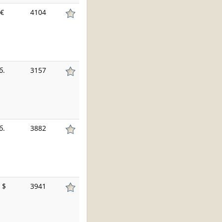
€
4104
б.
3157
б.
3882
$
3941