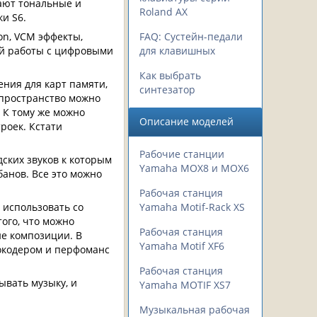
дают тональные и
Roland AX
и S6.
on, VCM эффекты,
FAQ: Сустейн-педали
ной работы с цифровыми
для клавишных
Как выбрать
ния для карт памяти,
синтезатор
 пространство можно
 К тому же можно
Описание моделей
роек. Кстати
Рабочие станции
ских звуков к которым
Yamaha MOX8 и MOX6
банов. Все это можно
Рабочая станция
 использовать со
Yamaha Motif-Rack XS
ого, что можно
Рабочая станция
ие композиции.
В
Yamaha Motif XF6
вокодером и перфоманс
Рабочая станция
ывать музыку, и
Yamaha MOTIF XS7
Музыкальная рабочая