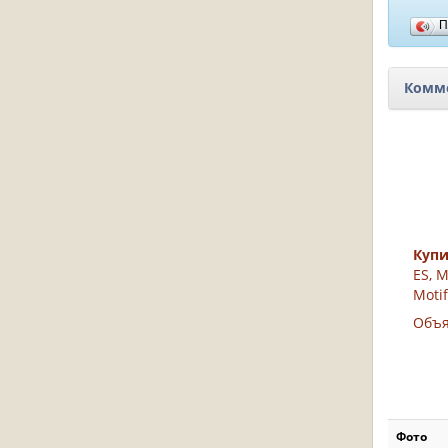
П
Комме
Куп
ES, M
Motif
Объя
Фото