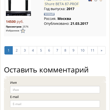
Shure BETA 87-PROF
Год выпуска:
2017
Россия.
Москва
14500
руб.
Опубликовано:
21.03.2017
Просмотров:
2576
Избранное
след
1
2
3
4
5
6
7
8
9
10
11
»
10
стр
Оставить комментарий
Имя
E-mail