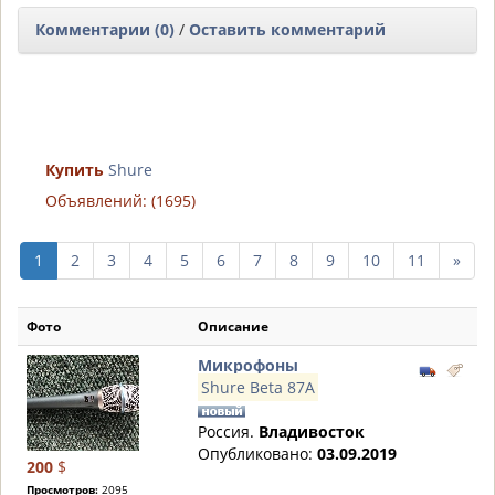
Комментарии (0)
/
Оставить комментарий
Купить
Shure
Объявлений: (1695)
след
1
2
3
4
5
6
7
8
9
10
11
»
10
стр
Фото
Описание
Микрофоны
Shure Beta 87A
Россия.
Владивосток
Опубликовано:
03.09.2019
200
$
Просмотров:
2095