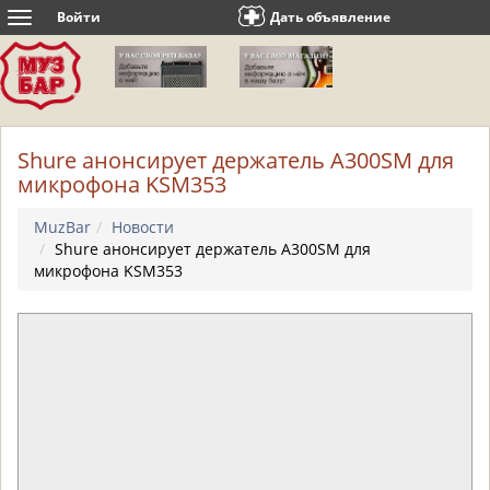
Войти
Дать объявление
Toggle
navigation
Shure анонсирует держатель A300SM для
микрофона KSM353
MuzBar
Новости
Shure анонсирует держатель A300SM для
микрофона KSM353