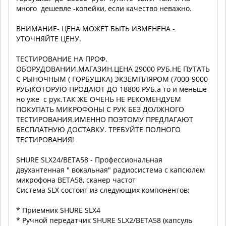
много дешевле -копейки, если качество неважно.
ВНИМАНИЕ- ЦЕНА МОЖЕТ БЫТЬ ИЗМЕНЕНА -
УТОЧНЯЙТЕ ЦЕНУ.
ТЕСТИРОВАНИЕ НА ПРОФ.
ОБОРУДОВАНИИ.МАГАЗИН.ЦЕНА 29000 РУБ.НЕ ПУТАТЬ
С РЫНОЧНЫМ ( ГОРБУШКА) ЭКЗЕМПЛЯРОМ (7000-9000
РУБ)КОТОРУЮ ПРОДАЮТ ДО 18800 РУБ.a то и меньше
но уже с рук.ТАК ЖЕ ОЧЕНЬ НЕ РЕКОМЕНДУЕМ
ПОКУПАТЬ МИКРОФОНЫ С РУК БЕЗ ДОЛЖНОГО
ТЕСТИРОВАНИЯ.ИМЕННО ПОЭТОМУ ПРЕДЛАГАЮТ
БЕСПЛАТНУЮ ДОСТАВКУ. ТРЕБУЙТЕ ПОЛНОГО
ТЕСТИРОВАНИЯ!
SHURE SLX24/BETA58 - Профессиональная
двухантенная " вокальная" радиосистема с капсюлем
микрофона BETA58, сканер частот
Система SLX состоит из следующих компонентов:
* Приемник SHURE SLX4
* Ручной передатчик SHURE SLX2/BETA58 (капсуль