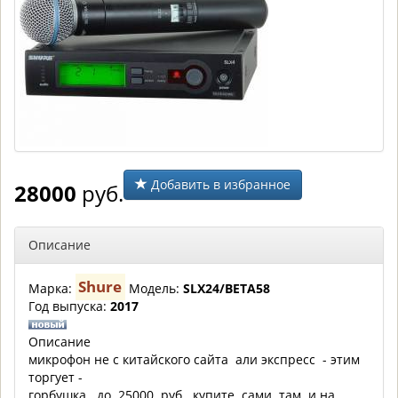
Добавить в избранное
28000
руб.
Описание
Shure
Марка:
Модель:
SLX24/BETA58
Год выпуска:
2017
Описание
микрофон не с китайского сайта али экспресс - этим
торгует -
горбушка. до 25000 руб. купите сами там и на