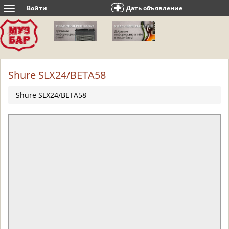
Войти
Дать объявление
Toggle
navigation
Shure SLX24/BETA58
Shure SLX24/BETA58