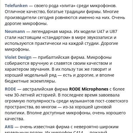
Telefunken
— своего рода «элита» среди микрофонов.
Отличное качество, богатые традиции фирмы. Многие
производители сегодня ровняются именно на них. Очень
дорогие микрофоны.
Neumann
— легендарная марка. Их модели U47 и U87
стали настоящим «стандартом» в мире звукозаписи и
используются практически на каждой студии. Дорогие
микрофоны.
Violet Design
— прибалтийская фирма. Микрофоны
собираются вручную и славятся своим качеством и
характером звучания. В их пользу так же говорит и
хороший модельный ряд — есть и дорогие, и вполне
бюджетные экземпляры.
RODE
— австралийская фирма
RODE Microphones
с более
чем 30-летней историей. В последнее время завоевала
огромную популярность среди музыкантов пост-советского
пространства, во многом — из-за хорошей ценовой
политики. Вполне доступные микрофоны, очень хорошего
качества.
AKG
— очень известная фирма с невероятно широким
модельным рядом. Их микрофон С414 — пожалуй