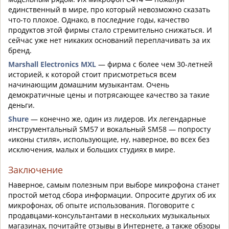
единственный в мире, про который невозможно сказать
что-то плохое. Однако, в последние годы, качество
продуктов этой фирмы стало стремительно снижаться. И
сейчас уже нет никаких оснований переплачивать за их
бренд.
Marshall Electronics MXL
— фирма с более чем 30-летней
историей, к которой стоит присмотреться всем
начинающим домашним музыкантам. Очень
демократичные цены и потрясающее качество за такие
деньги.
Shure
— конечно же, один из лидеров. Их легендарные
инструментальный SM57 и вокальный SM58 — попросту
«иконы стиля», использующие, ну, наверное, во всех без
исключения, малых и больших студиях в мире.
Заключение
Наверное,
самым полезным
при выборе
микрофона
станет
простой метод сбора информации.
Опросите
других об их
микрофонах, об опыте использования
.
Поговорите с
продавцами-консультантами в нескольких музыкальных
магазинах, почитайте отзывы в Интернете,
а также обзоры