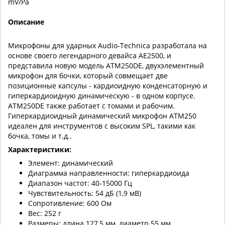
mV/Pa
Описание
Микрофоны для ударных Audio-Technica разработала на
основе своего легендарного девайса AE2500, и
представила новую модель ATM250DE, двухэлементный
микрофон для бочки, который совмещает две
позиционные капсулы - кардиоидную конденсаторную и
гиперкардиоидную динамическую - в одном корпусе.
ATM250DE также работает с томами и рабочим.
Гиперкардиоидный динамический микрофон ATM250
идеален для инструментов с высоким SPL, такими как
бочка, томы и т.д..
Характеристики:
Элемент: динамический
Диаграмма направленности: гиперкардиоида
Диапазон частот: 40-15000 Гц
Чувствительность: 54 дБ (1,9 мВ)
Сопротивление: 600 Ом
Вес: 252 г
Размеры: длина 127,5 мм, диаметр 55 мм