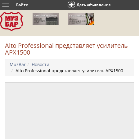
Войти
Дать объявление
Toggle
navigation
Alto Professional представляет усилитель
APX1500
MuzBar
Новости
Alto Professional представляет усилитель APX1500