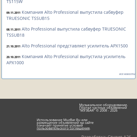
TS115W
Компания Alto Professional выпустила сабвуфер
09.11.2011
TRUESONIC TSSUB15
Alto Professional выпустила сабвуфер TRUESONIC
08.11.2011
TSSUB18
Alto Professional представляет усилитель APX1500
21.10.2011
Компания Alto Professional выпустила усилитель
20.10.2011
APX1000
все новости
Музыкальное оборудование.
Портал частных объявлений
"МУЗБАR" © 2008 - 2026
Использование MuzBar.Ru или
размещение объявлений на сайте
означает принятие условий
пользовательского соглашения
.
Разработка:
Студия A26