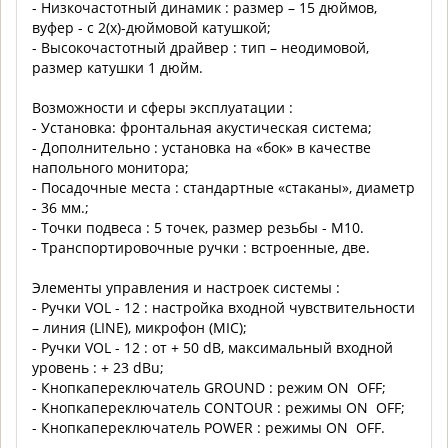
- Низкочастотный динамик : размер – 15 дюймов,
вуфер - с 2(х)-дюймовой катушкой;
- Высокочастотный драйвер : тип – неодимовой,
размер катушки 1 дюйм.
Возможности и сферы эксплуатации :
- Установка: фронтальная акустическая система;
- Дополнительно : установка на «бок» в качестве
напольного монитора;
- Посадочные места : стандартные «стаканы», диаметр
- 36 мм.;
- Точки подвеса : 5 точек, размер резьбы - М10.
- Транспортировочные ручки : встроенные, две.
Элементы управления и настроек системы :
- Ручки VOL - 12 : настройка входной чувствительности
– линия (LINE), микрофон (MIC);
- Ручки VOL - 12 : от + 50 dB, максимальный входной
уровень : + 23 dBu;
- Кнопкапереключатель GROUND : режим ON OFF;
- Кнопкапереключатель CONTOUR : режимы ON OFF;
- Кнопкапереключатель POWER : режимы ON OFF.