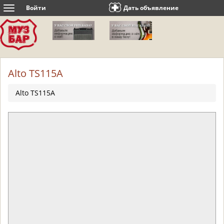
Войти
Дать объявление
Toggle
navigation
Alto TS115A
Alto TS115A