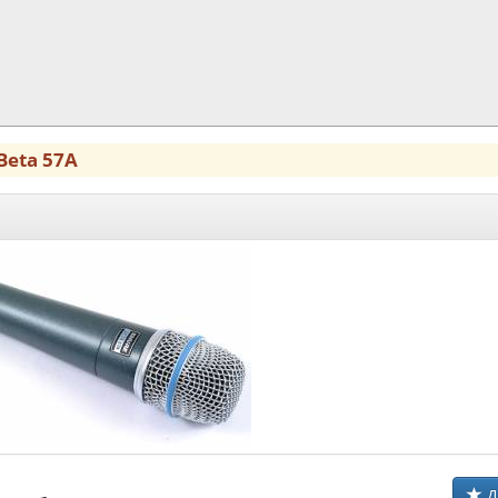
Beta 57A
Д