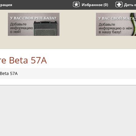
трация
Избранное (0)
Дать 
re Beta 57A
Beta 57A