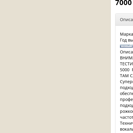
7000
Описа
Марк
Год в
Описа
ВНИМ
ТЕСТИ
5000 
ТАМ 
Супер
подход
обесп
профе
подхо
рожко
часто
Техни
вокал