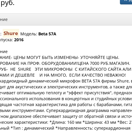
руб.
ние
Shure
а:
Модель:
Beta 57A
ыпуска:
2016
ние
АНИЕ- ЦЕНЫ МОГУТ БЫТЬ ИЗМЕНЕНЫ- УТОЧНЯЙТЕ ЦЕНЫ.
РОВАНИЕ НА ПРОФ. ОБОРУДОВАНИИ!ЦЕНА 7000 РУБ.МАГАЗИН
РУБ- НЕ SHURE ЭТИ МИКРОФОНЫ С КИТАЙСКОГО САЙТА АЛИ
САМИ И ДЕШЕВЛЕ И НА МНОГО, ЕСЛИ КАЧЕСТВО НЕВАЖНО!
кардиоидный динамический микрофон BETA 57А фирмы Shure, 
ит для акустических и электрических инструментов, а также для
ечивает оптимальную теплоту и "эффект присутствия", предназ
ссионального использования в концертных и студийных услови
дящая частотная характеристика для работы с барабанами, гит
выми инструментами. Суперкардиоидная диаграмма направлен
тном диапазоне обеспечивает защиту от обратной связи и исто
ческие характеристики: *Длина: 160 мм *Ширина: 43 мм *Вес: 27
ьный *Тип : динамический *Направленность: суперкардионная