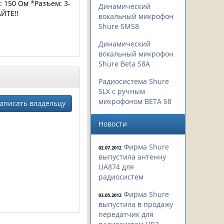
 150 Ом *Разъем: 3-
Динамический
ЙТЕ!!
вокальный микрофон
Shure SM58
Динамический
вокальный микрофон
Shure Beta 58A
Радиосистема Shure
SLX с ручным
микрофоном BETA 58
аписать владельцу
Новости
Фирма Shure
02.07.2012
выпустила антенну
UA874 для
радиосистем
Фирма Shure
03.05.2012
выпустила в продажу
передатчик для