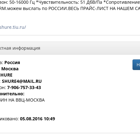
зон: 50-16000 Гц *Чувствительность: 51 ДбВ/Па *Сопротивление:
LRM.можем выслать по РОССИИ.ВЕСЬ ПРАЙС-ЛИСТ НА НАШЕМ СА
/shure.tiu.ru/
ктная информация
а:
Россия
Н
:
Москва
SHURE
:
SHURE4@MAIL.RU
он:
7-906-757-33-43
нительно:
ЗИН НА ВВЦ-МОСКВА
иковано:
05.08.2016 10:49