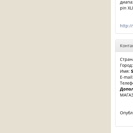
диапа
pin X
http:/
Конта
Стран
Город
Имя:
E-mail
Телеф
Допол
МАГА
Опубл