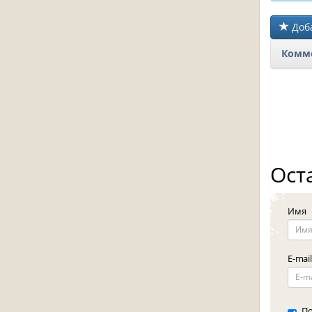
Доба
Комме
Ост
Имя
E-mail
По