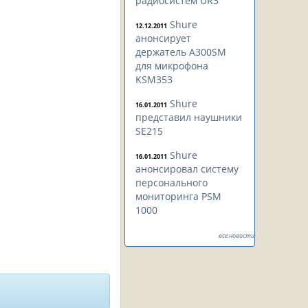
радиосистем UR3
Shure
12.12.2011
анонсирует
держатель A300SM
для микрофона
KSM353
Shure
16.01.2011
представил наушники
SE215
Shure
16.01.2011
анонсировал систему
персонального
мониторинга PSM
1000
все новости