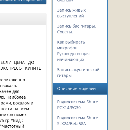
Запись живых
выступлений
Запись бас гитары.
Советы.
Как выбирать
микрофон.
Руководство для
начинающих
. ЕСЛИ ЦЕНА ДО
 ЭКСПРЕСС- КУПИТЕ
Запись акустической
гитары
великолепно
 вокала,
Описание моделей
начен для
ях. Наиболее
Радиосистема Shure
арами, вокалом и
PGX14/PG30
ности на всем
чников помех
Радиосистема Shure
5 гр *Вид :
SLX24/Beta58A
 *Частотный