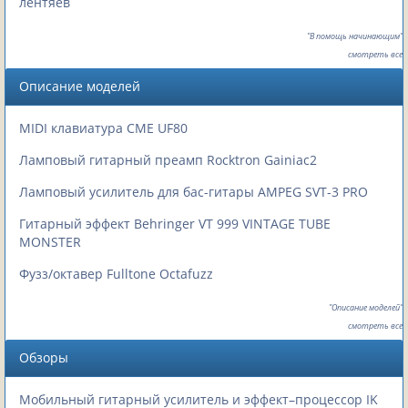
лентяев
"В помощь начинающим"
смотреть все
Описание моделей
MIDI клавиатура CME UF80
Ламповый гитарный преамп Rocktron Gainiac2
Ламповый усилитель для бас-гитары AMPEG SVT-3 PRO
Гитарный эффект Behringer VT 999 VINTAGE TUBE
MONSTER
Фузз/октавер Fulltone Octafuzz
"Описание моделей"
смотреть все
Обзоры
Мобильный гитарный усилитель и эффект–процессор IK