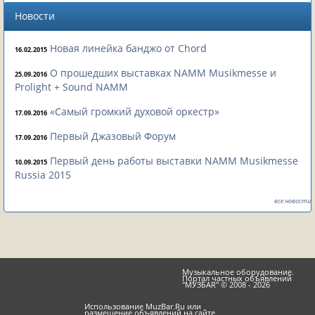
Новости
Новая линейка банджо от Chord
16.02.2015
О прошедших выставках NAMM Musikmesse и
25.09.2016
Prolight + Sound NAMM
«Самый громкий духовой оркестр»
17.09.2016
Первый Джазовый Форум
17.09.2016
Первый день работы выставки NAMM Musikmesse
10.09.2015
Russia 2015
все новости
Музыкальное оборудование.
Портал частных объявлений
"МУЗБАR" © 2008 - 2026
Использование MuzBar.Ru или
размещение объявлений на сайте