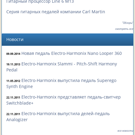
Гитарный процессор Line 6 M13
Серия гитарных педалей компании Carl Martin
"Обзоры"
смотреть все
Новости
Новая педаль Electro-Harmonix Nano Looper 360
09.09.2014
Electro-Harmonix Slammi - Pitch-Shift Harmony
19.11.2013
Pedal
Electro-Harmonix выпустила педаль Superego
11.05.2012
Synth Engine
Electro-Harmonix представляет педаль-свитчер
22.11.2011
Switchblade+
Electro-Harmonix выпустила делей-педаль
22.11.2011
Analogizer
все новости