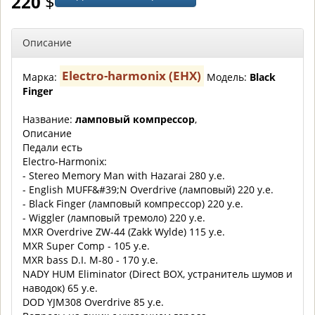
220
$
Описание
Electro-harmonix (EHX)
Марка:
Модель:
Black
Finger
Название:
ламповый компрессор
,
Описание
Педали есть
Electro-Harmonix:
- Stereo Memory Man with Hazarai 280 y.e.
- English MUFF&#39;N Overdrive (ламповый) 220 у.е.
- Black Finger (ламповый компрессор) 220 у.е.
- Wiggler (ламповый тремоло) 220 у.е.
MXR Overdrive ZW-44 (Zakk Wylde) 115 у.е.
MXR Super Comp - 105 y.e.
MXR bass D.I. M-80 - 170 y.e.
NADY HUM Eliminator (Direct BOX, устранитель шумов и
наводок) 65 у.е.
DOD YJM308 Overdrive 85 y.e.