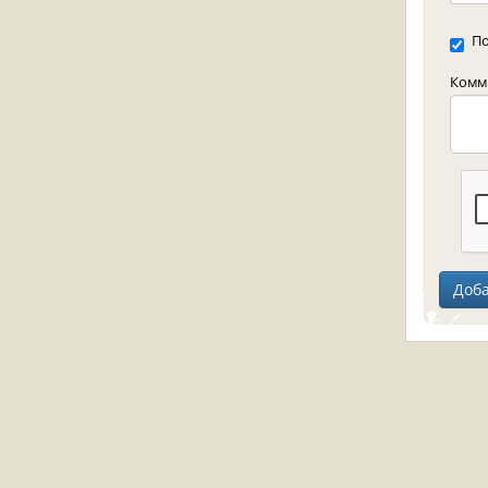
По
Комме