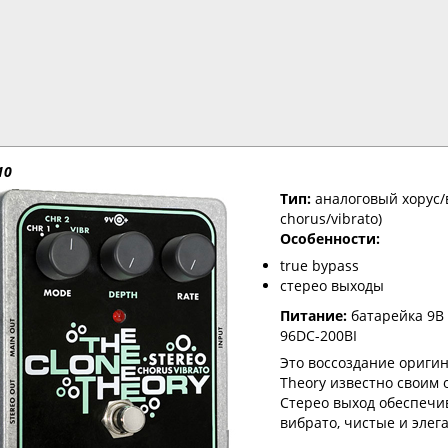
10
Тип:
аналоговый хорус/
chorus/vibrato)
Особенности:
true bypass
стерео выходы
Питание:
батарейка 9В
96DC-200BI
Это воссоздание оригин
Theory известно своим 
Стерео выход обеспечи
вибрато, чистые и элег