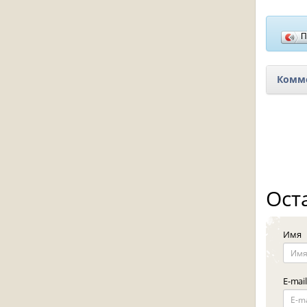
П
Комме
Ост
Имя
E-mail