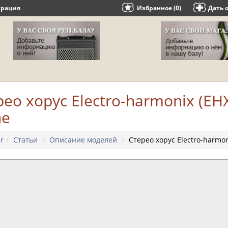
трация
Избранное (0)
Дать 
ео хорус Electro-harmonix (EHX
ne
r
Статьи
Описание моделей
Стерео хорус Electro-harmon