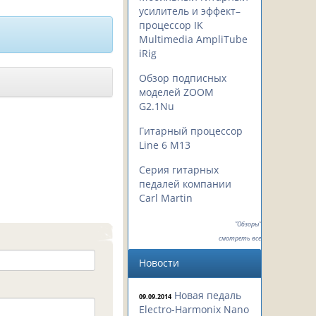
усилитель и эффект–
процессор IK
Multimedia AmpliTube
iRig
Обзор подписных
моделей ZOOM
G2.1Nu
Гитарный процессор
Line 6 M13
Серия гитарных
педалей компании
Carl Martin
"Обзоры"
смотреть все
Новости
Новая педаль
09.09.2014
Electro-Harmonix Nano