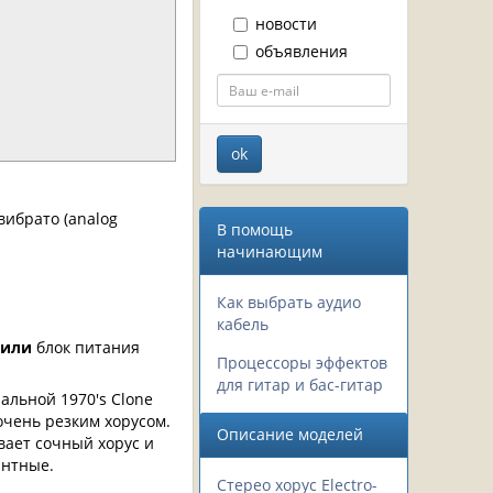
новости
объявления
вибрато (analog
В помощь
начинающим
Как выбрать аудио
кабель
или
блок питания
Процессоры эффектов
для гитар и бас-гитар
альной 1970's Clone
очень резким хорусом.
Описание моделей
вает сочный хорус и
антные.
Стерео хорус Electro-