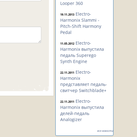
Looper 360
Electro-
19.11.2013
Harmonix Slammi -
Pitch-Shift Harmony
Pedal
Electro-
11.05.2012
Harmonix выпустила
педаль Superego
Synth Engine
Electro-
22.11.2011
Harmonix
представляет педаль-
свитчер Switchblade+
Electro-
22.11.2011
Harmonix выпустила
делей-педаль
Analogizer
все новости