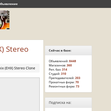
объявление
) Stereo
Сейчас в базе:
Объявлений:
8448
Магазинов:
360
ix (EHX) Stereo Clone
Реп. баз:
314
Студий:
310
Преподавателей:
203
Прокатных фирм:
70
Ремонтных фирм:
73
Подписка на: