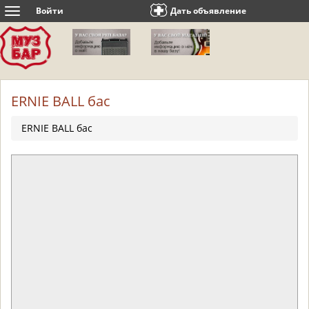
Войти
Дать объявление
Toggle
navigation
ERNIE BALL бас
ERNIE BALL бас