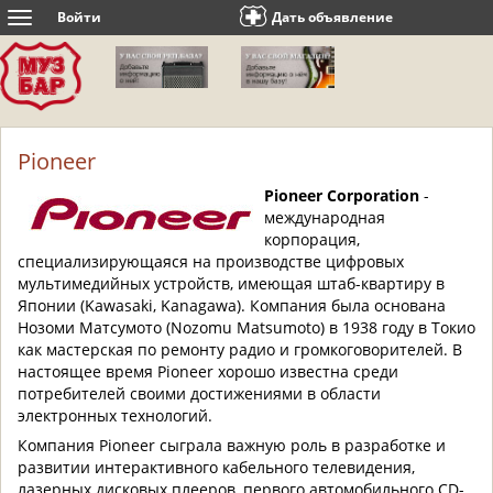
Войти
Дать объявление
Toggle
navigation
Pioneer
Pioneer Corporation
-
международная
корпорация,
специализирующаяся на производстве цифровых
мультимедийных устройств, имеющая штаб-квартиру в
Японии (Kawasaki, Kanagawa). Компания была основана
Нозоми Матсумото (Nozomu Matsumoto) в 1938 году в Токио
как мастерская по ремонту радио и громкоговорителей. В
настоящее время Pioneer хорошо известна среди
потребителей своими достижениями в области
электронных технологий.
Компания Pioneer сыграла важную роль в разработке и
развитии интерактивного кабельного телевидения,
лазерных дисковых плееров, первого автомобильного CD-