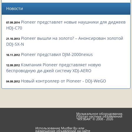
Новости
Pioneer представлет новые наушники для диджеев
07.09.2014
HDJ-C70
Pioneer вышли на золото? – Анонсирован золотой
21.10.2013
DDJ-SX-N
Pioneer представил DJM-2000nexus
16.11.2012
Компания Pioneer представляет новую
12.09.2012
беспроводную ди-джей систему XDJ-AERO
Новый контроллер от Pioneer - DDJ-WeGO
04.09.2012
Музыкальное оборудование.
Портал частных объявлений
"МУЗБАR" © 2008 - 2026
Использование MuzBar.Ru или
размещение объявлений на сайте