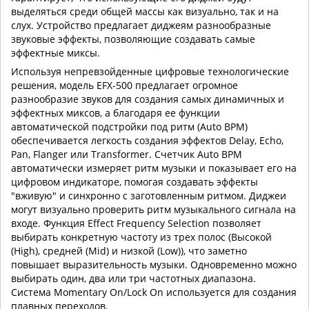
выделяться среди общей массы как визуально, так и на
слух. Устройство предлагает диджеям разнообразные
звуковые эффекты, позволяющие создавать самые
эффектные миксы.
Используя непревзойденные цифровые технологические
решения, модель EFX-500 предлагает огромное
разнообразие звуков для создания самых динамичных и
эффектных миксов, а благодаря ее функции
автоматической подстройки под ритм (Auto BPM)
обеспечивается легкость создания эффектов Delay, Echo,
Pan, Flanger или Transformer. Счетчик Auto BPM
автоматически измеряет ритм музыки и показывает его на
цифровом индикаторе, помогая создавать эффекты
"вживую" и синхронно с заготовленным ритмом. Диджеи
могут визуально проверить ритм музыкального сигнала на
входе. Функция Effect Frequency Selection позволяет
выбирать конкретную частоту из трех полос (Высокой
(High), средней (Mid) и низкой (Low)), что заметно
повышает выразительность музыки. Одновременно можно
выбирать один, два или три частотных диапазона.
Система Momentary On/Lock On используется для создания
плавных переходов.