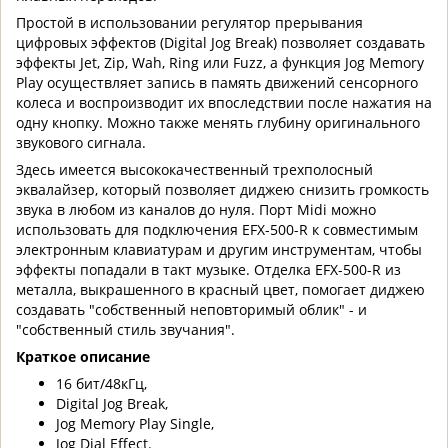
Простой в использовании регулятор прерывания
цифровых эффектов (Digital Jog Break) позволяет создавать
эффекты Jet, Zip, Wah, Ring или Fuzz, а функция Jog Memory
Play осуществляет запись в память движений сенсорного
колеса и воспроизводит их впоследствии после нажатия на
одну кнопку. Можно также менять глубину оригинального
звукового сигнала.
Здесь имеется высококачественный трехполосный
эквалайзер, который позволяет диджею снизить громкость
звука в любом из каналов до нуля. Порт Midi можно
использовать для подключения EFX-500-R к совместимым
электронным клавиатурам и другим инструментам, чтобы
эффекты попадали в такт музыке. Отделка EFX-500-R из
металла, выкрашенного в красный цвет, помогает диджею
создавать "собственный неповторимый облик" - и
"собственный стиль звучания".
Краткое описание
16 бит/48кГц,
Digital Jog Break,
Jog Memory Play Single,
Jog Dial Effect.