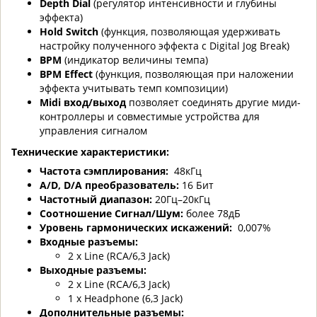
Depth Dial
(регулятор интенсивности и глубины
эффекта)
Hold Switch
(функция, позволяющая удерживать
настройку полученного эффекта с Digital Jog Break)
BPM
(индикатор величины темпа)
BPM Effect
(функция, позволяющая при наложении
эффекта учитывать темп композиции)
Midi вход/выход
позволяет соединять другие миди-
контроллеры и совместимые устройства для
управления сигналом
Технические характеристики:
Частота сэмплирования:
48кГц
A/D, D/A преобразователь:
16 Бит
Частотный диапазон:
20Гц–20кГц
Соотношение Сигнал/Шум:
более 78дБ
Уровень гармонических искажений:
0,007%
Входные разъемы:
2 x Line (RCA/6,3 Jack)
Выходные разъемы:
2 x Line (RCA/6,3 Jack)
1 x Headphone (6,3 Jack)
Дополнительные разъемы: