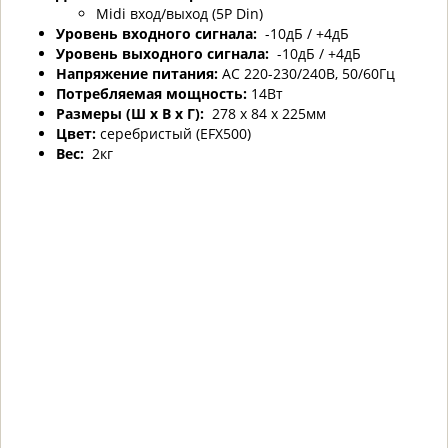
Midi вход/выход (5P Din)
Уровень входного сигнала:
-10дБ / +4дБ
Уровень выходного сигнала:
-10дБ / +4дБ
Напряжение питания:
AC 220-230/240В, 50/60Гц
Потребляемая мощность:
14Вт
Размеры (Ш x В x Г):
278 x 84 x 225мм
Цвет:
серебристый (EFX500)
Вес:
2кг