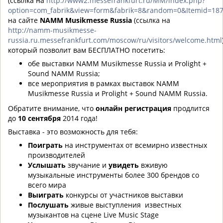
(ссылка на
http://www2.messefrankfurt.ru/MM/index.php?
option=com_fabrik&view=form&fabrik=8&random=0&Itemid=18
на сайте
NAMM Musikmesse Russia
(ссылка на
http://namm-musikmesse-
russia.ru.messefrankfurt.com/moscow/ru/visitors/welcome.html
который позволит вам БЕСПЛАТНО посетить:
обе выставки NAMM Musikmesse Russia и Prolight +
Sound NAMM Russia;
все мероприятия в рамках выставок NAMM
Musikmesse Russia и Prolight + Sound NAMM Russia.
Обратите внимание, что
онлайн регистрация
продлится
до
10 сентября
2014 года!
Выставка - это возможность для тебя:
Поиграть
на инструментах от всемирно известных
производителей
Услышать
звучание и
увидеть
вживую
музыкальные инструменты более 300 брендов со
всего мира
Выиграть
конкурсы от участников выставки
Послушать
живые выступления известных
музыкантов на сцене Live Music Stage