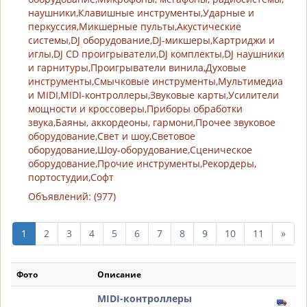
наушники,Клавишные инструменты,Ударные и
перкуссия,Микшерные пульты,Акустические
системы,DJ оборудование,DJ-микшеры,Картриджи и
иглы,DJ CD проигрыватели,DJ комплекты,DJ наушники
и гарнитуры,Проигрыватели винила,Духовые
инструменты,Смычковые инструменты,Мультимедиа
и MIDI,MIDI-контроллеры,Звуковые карты,Усилители
мощности и кроссоверы,Приборы обработки
звука,Баяны, аккордеоны, гармони,Прочее звуковое
оборудование,Свет и шоу,Световое
оборудование,Шоу-оборудование,Сценическое
оборудование,Прочие инструменты,Рекордеры,
портостудии,Софт
Объявлений: (977)
след
1
2
3
4
5
6
7
8
9
10
11
»
10
стр
Фото
Описание
MIDI-контроллеры