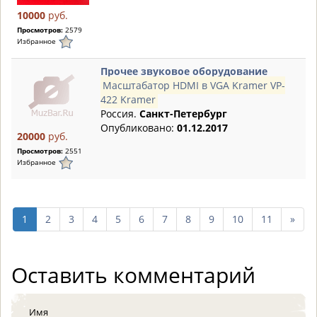
10000
руб.
Просмотров:
2579
Избранное
Прочее звуковое оборудование
Масштабатор HDMI в VGA Kramer VP-
422 Kramer
Россия.
Санкт-Петербург
Опубликовано:
01.12.2017
20000
руб.
Просмотров:
2551
Избранное
след
1
2
3
4
5
6
7
8
9
10
11
»
10
стр
Оставить комментарий
Имя