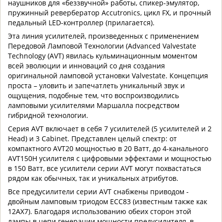
наушников для «беззвучной» работы, спикер-эмулятор,
пружинный ревербератор Accutronics, цикл FX, и прочный
педальный LED-контроллер (прилагается).
Эта линия усилителей, произведенных с применением
Передовой Ламповой Технологии (Advanced Valvestate
Technology (AVT) явилась кульминационным моментом
всей эволюции и инноваций со дня создания
оригинальной ламповой установки Valvestate. Концепция
проста – уловить и запечатлеть уникальный звук и
ощущения, подобные тем, что воспроизводились
ламповыми усилителями Маршалла посредством
гибридной технологии.
Серия AVT включает в себя 7 усилителей (5 усилителей и 2
Head) и 3 Cabinet. Представлен целый спектр: от
компактного AVT20 мощностью в 20 Ватт, до 4-канального
AVT150H усилителя с цифровыми эффектами и мощностью
в 150 Ватт, все усилители серии AVT могут похвастаться
рядом как обычных, так и уникальных атрибутов.
Все предусилители серии AVT снабжены приводом -
двойным ламповым триодом ECC83 (известным также как
12AX7). Благодаря использованию обеих сторон этой
лампы в цепи генерации мощности предусилителя, в