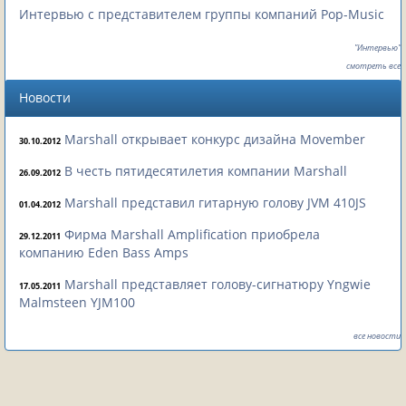
Интервью с представителем группы компаний Pop-Music
"Интервью"
смотреть все
Новости
Marshall открывает конкурс дизайна Movember
30.10.2012
В честь пятидесятилетия компании Marshall
26.09.2012
Marshall представил гитарную голову JVM 410JS
01.04.2012
Фирма Marshall Amplification приобрела
29.12.2011
компанию Eden Bass Amps
Marshall представляет голову-сигнатюру Yngwie
17.05.2011
Malmsteen YJM100
все новости