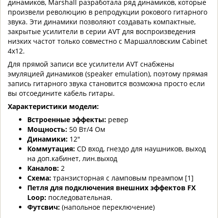
динамиков, Marshall разработала ряд динамиков, которые
произвели революцию в репродукции рoкового гитарного
звука. Эти динамики позволяют создавать компактные,
закрытые усилители в серии AVT для воспроизведения
низких частот только совместно с Маршалловским Cabinet
4x12.
Для прямой записи все усилители AVT снабжены
эмуляцией динамиков (speaker emulation), поэтому прямая
запись гитарного звука становится возможна просто если
вы отсоедините кабель гитары.
Характеристики модели:
Встроенные эффекты:
ревер
Мощность:
50 Вт/4 Ом
Динамики:
12"
Коммутация:
CD вход, гнездо для наушников, выход
на доп.кабинет, лин.выход
Каналов:
2
Схема:
транзисторная с ламповым преампом [1]
Петля для подключения внешних эффектов FX
Loop:
последовательная.
Футсвич:
(напольное переключение)