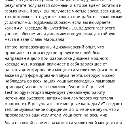
результате получается сложный и в то же время богатый и
гармоничный звук. Вы получаете чистые звуки, звенящие,
точно колокол, что удается только при работе с ламповыми
усилителями. Подобным образом, если вы выбираете
канал AVT Овердрайв (Overdrive), ECC83 достигает этого
уровня, обеспечивая динамику и ощущения, достойную
места в зале славы Маршалла.
Тот же непревзойденный дизайнерский опыт, что
проявился в производстве предусилителей, был
направлен в дело при разработке дизайна мощного
каскада AVT. Каждый включает в себя зависящее от
частоты демпфирования мощности усилителя (жизненно
важная для формирования звука черта, которую можно
наблюдать во всех наших мощных каскадных ламповых
приводах) и нашем эксклюзиве, Dynamic Clip Level
Technology (которая эмулирует уникальную работу
источника высокого напряжения лампового усилителя
мощности). В результате, все мощные каскады AVT создают
теплое музыкальное ощущение и 3-х-мерные звуки, что и
прославило наши усилители мощности на весь мир.
Зная о важной взаимосвязанности усилителей мощности и