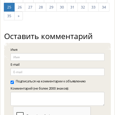
10
25
26
27
28
29
30
31
32
33
34
страниц
след.
35
»
10
страниц
Оставить комментарий
Имя
E-mail
Подписаться на комментарии к объявлению
Комментарий (не более 2000 знаков):