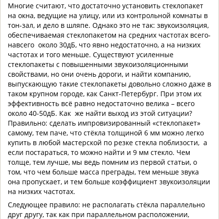
Многие считают, что достаточно установить стеклопакет
на окна, ведущие на улицу, или из контрольной комнаты в
тон-зал, и дело в шляпе. Однако это не так: звукоизоляция,
обеспечиваемая стеклопакетом на средних частотах всего-
навсего около 30дБ, что явно недостаточно, а на низких
частотах и того меньше. Существуют усиленные
стеклопакеты с повышенными звукоизоляционными
свойствами, но они очень дороги, и найти компанию,
выпускающую такие стеклопакеты довольно сложно даже в
таком крупном городе, как Санкт-Петербург. При этом их
эффективность всё равно недостаточно велика – всего
около 40-50дБ. Как же найти выход из этой ситуации?
Правильно: сделать импровизированный «стеклопакет»
самому, тем паче, что стёкла толщиной 6 мм можно легко
купить в любой мастерской по резке стекла поблизости, а
если постараться, то можно найти и 9 мм стекло. Чем
толще, тем лучше, мы ведь помним из первой статьи, о
том, что чем больше масса преграды, тем меньше звука
она пропускает, и тем больше коэффициент звукоизоляции
на низких частотах.
Следующее правило: не располагать стёкла параллельно
друг другу, так как при параллельном расположении,