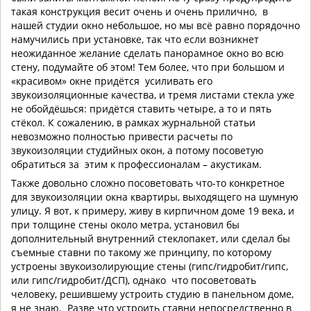
такая конструкция весит очень и очень прилично, в
нашей студии окно небольшое, но мы всё равно порядочно
намучились при установке, так что если возникнет
неожиданное желание сделать панорамное окно во всю
стену, подумайте об этом! Тем более, что при большом и
«красивом» окне придётся усиливать его
звукоизоляционные качества, и тремя листами стекла уже
не обойдёшься: придётся ставить четыре, а то и пять
стёкол. К сожалению, в рамках журнальной статьи
невозможно полностью привести расчеты по
звукоизоляции студийных окон, а потому посоветую
обратиться за этим к профессионалам – акустикам.
Также довольно сложно посоветовать что-то конкретное
для звукоизоляции окна квартиры, выходящего на шумную
улицу. Я вот, к примеру, живу в кирпичном доме 19 века, и
при толщине стены около метра, установил бы
дополнительный внутренний стеклопакет, или сделал бы
съемные ставни по такому же принципу, по которому
устроены звукоизолирующие стены (гипс/гидробит/гипс,
или гипс/гидробит/ДСП), однако что посоветовать
человеку, решившему устроить студию в панельном доме,
я не знаю. Разве что устроить ставни непосредственно в