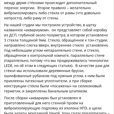
между двумя стёклами происходит дополнительный
перенос энергии. Второе правило – желательно
виброизолировать либо стёкла от рамы (что довольно
непросто), либо раму от стены.
На нашей студии мы построили устройство, в шутку
названное «аквариумом», он представляет собой коробку
из ДСП, глубиной около полуметра, в котором установлено
3 стекла толщиной 9мм. Стекло, обращённое к тон-студии,
направлено слегка вверх, внутреннее стекло установлено
под небольшим углом непараллельно стене, и стекло,
обращённое к контрольной комнате, параллельно стене
(параллельно, потому что мы придерживались технологии
LEDE, но об этом в следующих статьях). В качестве рам для
стёкол мы использовали деревянные бруски,
ошлифованные рубанком под нужным углом, к ним были
приклеены латексные уплотнители, а при сборке
конструкции стёкла были «посажены» на силиконовый
герметик, и закреплены банальным штапиком.
После сборки «аквариум» был установлен в
приготовленный для него стенной проём на
виброизолирующую подложку из изолона НПЭ, а щели
были залиты монтажной пеной. Хочу сразу предупредить –