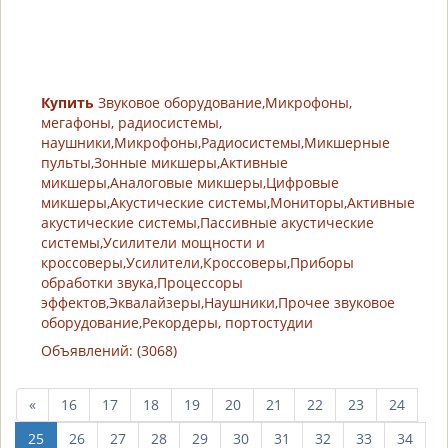
Купить
Звуковое оборудование,Микрофоны,
мегафоны, радиосистемы,
наушники,Микрофоны,Радиосистемы,Микшерные
пульты,Зонные микшеры,Активные
микшеры,Аналоговые микшеры,Цифровые
микшеры,Акустические системы,Мониторы,Активные
акустические системы,Пассивные акустические
системы,Усилители мощности и
кроссоверы,Усилители,Кроссоверы,Приборы
обработки звука,Процессоры
эффектов,Эквалайзеры,Наушники,Прочее звуковое
оборудование,Рекордеры, портостудии
Объявлений: (3068)
пред.
«
16
17
18
19
20
21
22
23
24
10
25
26
27
28
29
30
31
32
33
34
страниц