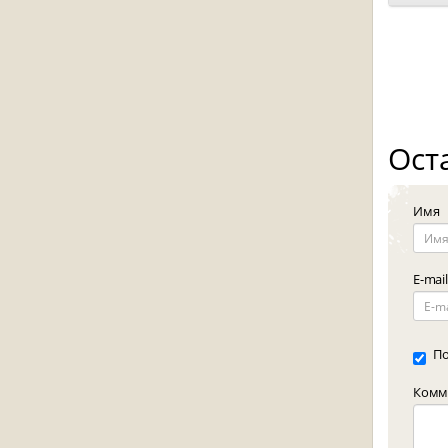
Ост
Имя
E-mail
По
Комме