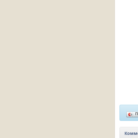
П
Комме