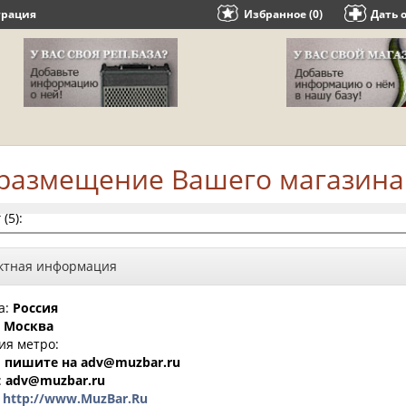
трация
Избранное (0)
Дать 
-размещение Вашего магазина
(5):
ктная информация
а:
Россия
:
Москва
ия метро:
:
пишите на adv@muzbar.ru
:
adv@muzbar.ru
:
http://www.MuzBar.Ru