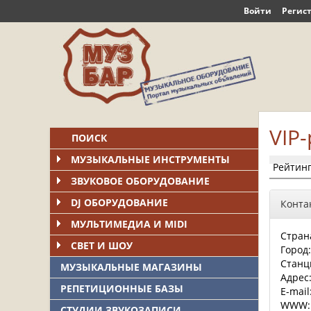
Войти
Регис
VIP
ПОИСК
МУЗЫКАЛЬНЫЕ ИНСТРУМЕНТЫ
Рейтинг 
ЗВУКОВОЕ ОБОРУДОВАНИЕ
DJ ОБОРУДОВАНИЕ
Конта
МУЛЬТИМЕДИА И MIDI
Стран
СВЕТ И ШОУ
Город
Станц
МУЗЫКАЛЬНЫЕ МАГАЗИНЫ
Адрес
РЕПЕТИЦИОННЫЕ БАЗЫ
E-mail
WWW
СТУДИИ ЗВУКОЗАПИСИ