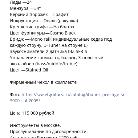
Лады —24
Мензура —34″
Верхний порожек —Графит
Инкрустация —Овалы(ракушка)
Крепление грифа —На болтах
Цвет фурнитуры—Cosmo Black
Бридж —-Mono rail( индивидуальные седла под
каждую струну, D-Tuner на струне Е)
Звукосниматели 2 датчика IBZ SFR-S
Управление-громкость, баланс, 3-полосный
эквалайзер (bass/middle/treble)
Цвет —Stained Oil
Фирменный чехол в комплекте
Фото
https://sweetguitars.ru/catalog/ibanez-prestige-sr-
3000-sol-2005/
Цена 115 000 рублей
Инструменты в Москве.
Прослушивание по договоренности.
Доставка по России от 1200 руб.