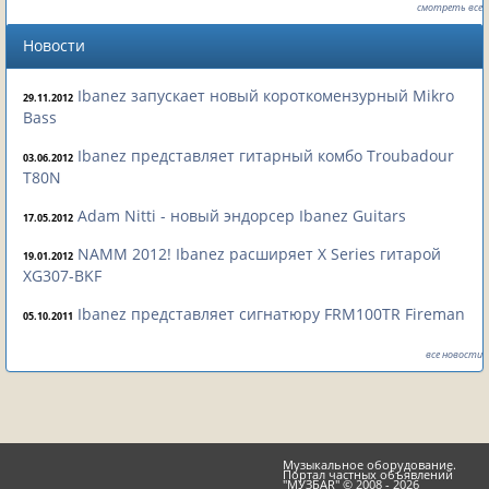
смотреть все
Новости
Ibanez запускает новый короткомензурный Mikro
29.11.2012
Bass
Ibanez представляет гитарный комбо Troubadour
03.06.2012
T80N
Adam Nitti - новый эндорсер Ibanez Guitars
17.05.2012
NAMM 2012! Ibanez расширяет X Series гитарой
19.01.2012
XG307-BKF
Ibanez представляет сигнатюру FRM100TR Fireman
05.10.2011
все новости
Музыкальное оборудование.
Портал частных объявлений
"МУЗБАR" © 2008 - 2026