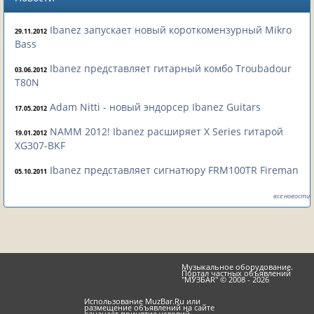
Ibanez запускает новый короткомензурный Mikro
29.11.2012
Bass
Ibanez представляет гитарный комбо Troubadour
03.06.2012
T80N
Adam Nitti - новый эндорсер Ibanez Guitars
17.05.2012
NAMM 2012! Ibanez расширяет X Series гитарой
19.01.2012
XG307-BKF
Ibanez представляет сигнатюру FRM100TR Fireman
05.10.2011
все новости
Музыкальное оборудование.
Портал частных объявлений
"МУЗБАR" © 2008 - 2026
Использование MuzBar.Ru или
размещение объявлений на сайте
означает принятие условий