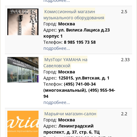
подробнее...
Комиссионный магазин
2.5
музыкального оборудования
Город:
Москва
Адрес:
ул. Вилиса Лациса д.23
корпус 1
Телефон:
8 985 195 73 58
подробнее...
МузТорг YAMAHA на
2.33
Савеловской
Город:
Москва
Адрес:
125015, ул.Вятская, д. 1
Телефон:
(495) 741-00-34
(многоканальный), (495) 955-94-
94
подробнее...
Марьячи магазин-салон
2.2
Город:
Москва
Адрес:
Ленинградский
проспект, д. 37, стр. 6, ТЦ