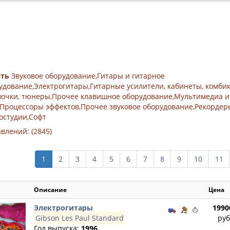
ить
Звуковое оборудование,Гитары и гитарное
удование,Электрогитары,Гитарные усилители, кабинеты, комби
очки, тюнеры,Прочее клавишное оборудование,Мультимедиа и
,Процессоры эффектов,Прочее звуковое оборудование,Рекордер
остудии,Софт
влений: (2845)
1
2
3
4
5
6
7
8
9
10
11
Описание
Цена
Электрогитары
1990
Gibson Les Paul Standard
руб
Год выпуска:
1996