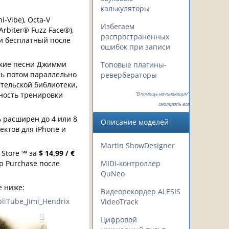
калькуляторы
-Vibe), Octa-V
Избегаем
Arbiter® Fuzz Face®),
распространенных
, и бесплатный после
ошибок при записи
акие песни Джимми
Топовые плагины-
рать потом параллельно
ревербераторы
тельской библиотеки,
жность тренировки
"В помощь начинающим"
смотреть все
 расширен до 4 или 8
Описание моделей
ектов для iPhone и
Martin ShowDesigner
 Store ℠ за
$ 14,99 / €
p Purchase после
MIDI-контроллер
QuNeo
е ниже:
Видеорекордер ALESIS
iTube_Jimi_Hendrix
VideoTrack
Цифровой