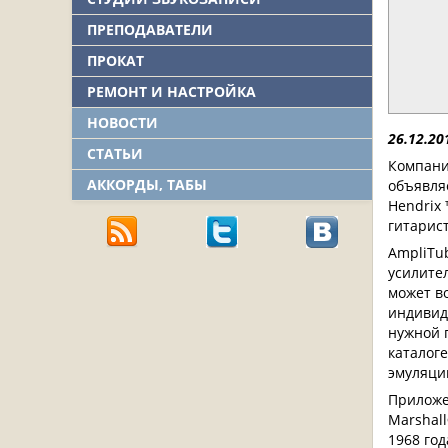
ПРЕПОДАВАТЕЛИ
ПРОКАТ
РЕМОНТ И НАСТРОЙКА
НОВОСТИ
26.12.20
СТАТЬИ
Компан
АККОРДЫ, ТАБЫ
объявля
Hendrix
гитарист
AmpliTu
усилител
может в
индивид
нужной 
каталоге
эмуляци
Приложе
Marshall
1968 год