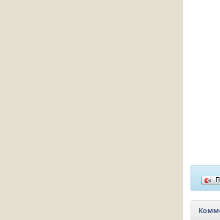
П
Комме