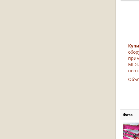
Куп
обор
прим
MIDI
порт
Объя
Фото