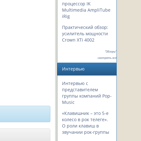
процессор IK
Multimedia AmpliTube
iRig
Практический обзор:
усилитель мощности
Crown XTi 4002
"Обзоры"
смотреть все
Интервью
Интервью с
представителем
группы компаний Pop-
Music
«Клавишник – это 5-е
колесо в рок телеге».
О роли клавиш в
звучании рок-группы