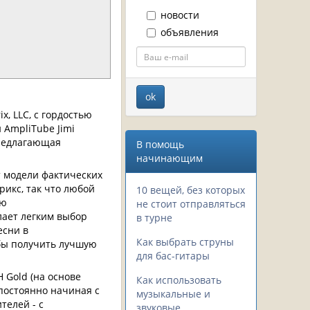
новости
объявления
x, LLC, с гордостью
и AmpliTube Jimi
предлагающая
В помощь
начинающим
т модели фактических
рикс, так что любой
10 вещей, без которых
ою
не стоит отправляться
лает легким выбор
в турне
есни в
Как выбрать струны
обы получить лучшую
для бас-гитары
 Gold (на основе
Как использовать
 постоянно начиная с
музыкальные и
телей - с
звуковые