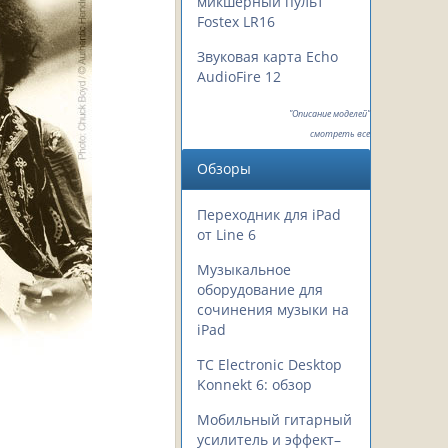
микшерный пульт
Fostex LR16
Звуковая карта Echo
AudioFire 12
"Описание моделей"
смотреть все
Обзоры
Переходник для iPad
от Line 6
Музыкальное
оборудование для
сочинения музыки на
iPad
TC Electronic Desktop
Konnekt 6: обзор
Мобильный гитарный
усилитель и эффект–