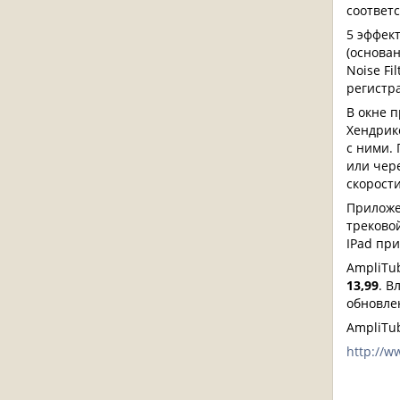
соответ
5 эффект
(основан
Noise Fi
регистр
В окне 
Хендрикс
с ними.
или чер
скорости
Приложе
треково
IPad пр
AmpliTub
13,99
. В
обновле
AmpliTub
http://