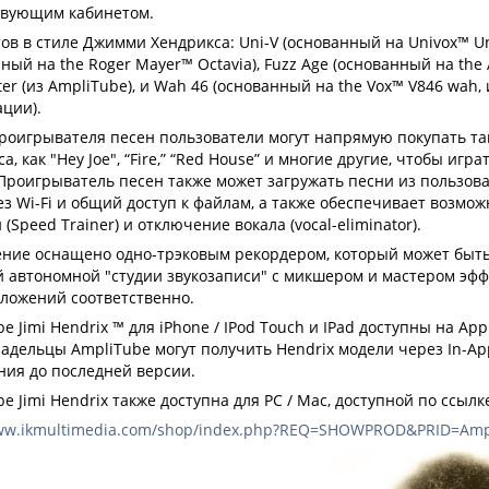
свующим кабинетом.
ов в стиле Джимми Хендрикса: Uni-V (основанный на Univox™ Uni
ный на the Roger Mayer™ Octavia), Fuzz Age (основанный на the 
lter (из AmpliTube), и Wah 46 (основанный на the Vox™ V846 wah
ации).
проигрывателя песен пользователи могут напрямую покупать т
а, как "Hey Joe", “Fire,” “Red House” и многие другие, чтобы иг
 Проигрыватель песен также может загружать песни из пользова
ез Wi-Fi и общий доступ к файлам, а также обеспечивает возмо
 (Speed Trainer) и отключение вокала (vocal-eliminator).
ние оснащено одно-трэковым рекордером, который может быть
й автономной "студии звукозаписи" с микшером и мастером эфф
иложений соответственно.
e Jimi Hendrix ™ для iPhone / IPod Touch и IPad доступны на App
ладельцы AmpliTube могут получить Hendrix модели через In-Ap
ния до последней версии.
e Jimi Hendrix также доступна для PC / Mac, доступной по ссылк
www.ikmultimedia.com/shop/index.php?REQ=SHOWPROD&PRID=Ampl