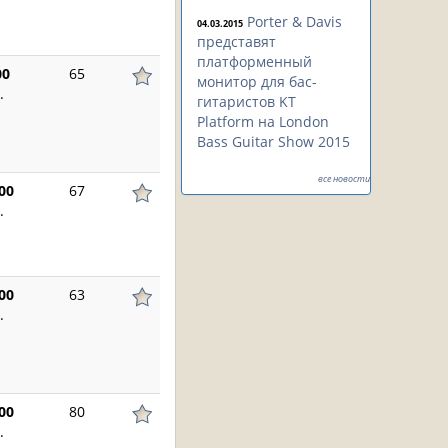
Porter & Davis
04.03.2015
представят
платформенный
00
65
монитор для бас-
.
гитаристов KT
Platform на London
Bass Guitar Show 2015
все новости
00
67
.
00
63
.
00
80
.