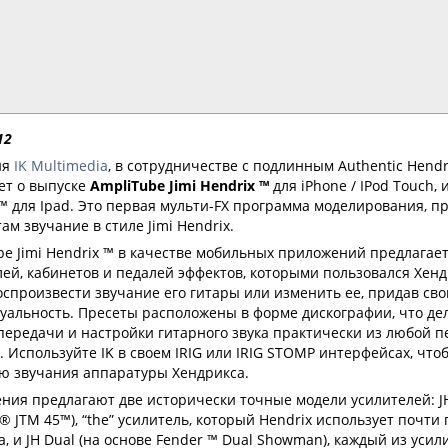
12
ия
IK Multimedia
, в сотрудничестве с подлинным Authentic Hendri
ет о выпуске
AmpliTube Jimi Hendrix ™
для iPhone / IPod Touch, 
 ™ для Ipad. Это первая мульти-FX программа моделирования, 
ам звучание в стиле Jimi Hendrix.
be Jimi Hendrix ™ в качестве мобильных приложений предлагае
ей, кабинетов и педалей эффектов, которыми пользовался Хенд
оспроизвести звучание его гитары или изменить ее, придав св
уальность. Пресеты расположены в форме дискографии, что де
передачи и настройки гитарного звука практически из любой п
. Используйте IK в своем IRIG или IRIG STOMP интерфейсах, чт
ю звучания аппаратуры Хендрикса.
ния предлагают две исторически точные модели усилителей: JH
® JTM 45™), “the” усилитель, который Hendrix использует почти
а, и JH Dual (на основе Fender ™ Dual Showman), каждый из усили